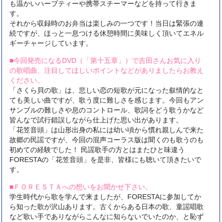
も温かいハーブティーや携帯スチーマーなどを持って行きま
す。
それから収録時のお弁当は楽しみの一つです！当日は緊張の連
続ですが、ほっと一息つける休憩時間に美味しく頂いてエネル
ギーチャージしています。
■今回発売になるDVD（「第十五章」）で吉田さんお気に入り
の歌唱曲、注目してほしいポイントなどがありましたらお教え
ください。
「さくら貝の歌」は、悲しい恋の短歌が元になった叙情的なと
ても美しい曲ですが、歌う度に難しさを感じます。今回もアン
サンブルの難しさや息のコントロール、歌詞をどう歌うかなど
皆んなで試行錯誤しながら仕上げた思い出があります。
「花笠音頭」は山形出身の私には幼い頃から慣れ親しんで来た
故郷の民謡ですが、今回の混声コーラス版は聞くのも歌うのも
初めての経験でした！ 民謡歌手の方とはまたひと味違う
FORESTAの「花笠音頭」を是非、皆様にも聴いて頂きたいで
す。
■ＦＯＲＥＳＴＡへの想いをお聞かせ下さい。
学生時代から歌を学んで来ましたが、FORESTAに参加してか
ら知った歌が沢山あります。古くからある日本の歌、童謡唱歌
など歌い手でありながらこんなに知らないでいたのか、と恥ず