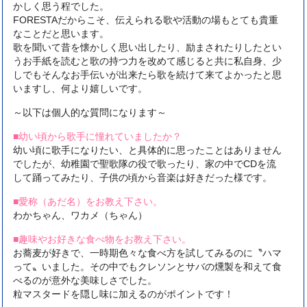
かしく思う程でした。
FORESTAだからこそ、伝えられる歌や活動の場もとても貴重
なことだと思います。
歌を聞いて昔を懐かしく思い出したり、励まされたりしたとい
うお手紙を読むと歌の持つ力を改めて感じると共に私自身、少
しでもそんなお手伝いが出来たら歌を続けて来てよかったと思
いますし、何より嬉しいです。
～以下は個人的な質問になります～
■幼い頃から歌手に憧れていましたか？
幼い頃に歌手になりたい、と具体的に思ったことはありません
でしたが、幼稚園で聖歌隊の役で歌ったり、家の中でCDを流
して踊ってみたり、子供の頃から音楽は好きだった様です。
■愛称（あだ名）をお教え下さい。
わかちゃん、ワカメ（ちゃん）
■趣味やお好きな食べ物をお教え下さい。
お蕎麦が好きで、一時期色々な食べ方を試してみるのに〝ハマ
って〟いました。その中でもクレソンとサバの燻製を和えて食
べるのが意外な美味しさでした。
粒マスタードを隠し味に加えるのがポイントです！