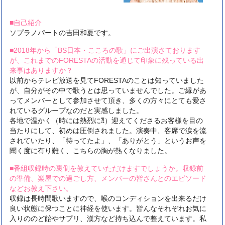
■自己紹介
ソプラノパートの吉田和夏です。
■2018年から「BS日本・こころの歌」にご出演さております
が、これまでのFORESTAの活動を通じて印象に残っている出
来事はありますか？
以前からテレビ放送を見てFORESTAのことは知っていました
が、自分がその中で歌うとは思っていませんでした。ご縁があ
ってメンバーとして参加させて頂き、多くの方々にとても愛さ
れているグループなのだと実感しました。
各地で温かく（時には熱烈に⁈）迎えてくださるお客様を目の
当たりにして、初めは圧倒されました。演奏中、客席で涙を流
されていたり、「待ってたよ」、「ありがとう」というお声を
聞く度に有り難く、こちらの胸が熱くなりました。
■番組収録時の裏側を教えていただけますでしょうか。収録前
の準備、楽屋での過ごし方、メンバーの皆さんとのエピソード
などお教え下さい。
収録は長時間歌いますので、喉のコンディションを出来るだけ
良い状態に保つことに神経を使います。皆んなそれぞれお気に
入りののど飴やサプリ、漢方など持ち込んで整えています。私