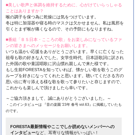
■美しい歌声と体調を維持するために、心がけていらっしゃる
ことはありますか？
喉の調子を保つ為に乾燥には気をつけています。
冬は特に加湿器や寝る時のマスクは欠かせません。私は風邪を
引くとまず喉が痛くなるので、その予防にもなりますね。
■番組「ＢＳ日本・こころの歌」をお楽しみになっているファ
ンの皆さまへのメッセージをお願いします。
いつも温かい応援をありがとうございます。早くに亡くなった
祖母も歌の好きな人でした。女学生時代、日本語歌詞に訳され
た外国の歌や童謡唱歌に沢山慣れ親しんで来た様です。
もし生前FORESTAを知っていれば、懐かしい歌を歌うこのグ
ループを好きになってくれたと思います。聴いてくださる方の
思い出に寄り添える様な歌を歌って参りたいと存じますので、
これからも楽しんで頂けましたら幸いです。
～ご協力頂きまして、誠にありがとうございました。～
・このインタビューは 『音の楽園 '23年 春号 vol.63』に掲載していたも
のです。
FORESTA最新情報やここでしか読めないメンバーへの
インタビュー
など、耳寄りな情報がいっぱい！