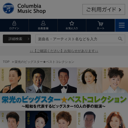
詳細検索
楽曲名・アーティスト名などを入力
楽曲名・アーティスト名などを入力
↓↓【ご確認ください】お知らせがあります↓↓
TOP
>
栄光のビッグスター★ベストコレクション