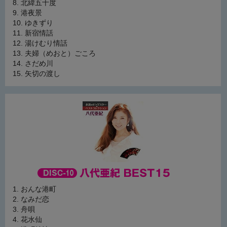
北緯五十度
港夜景
ゆきずり
新宿情話
湯けむり情話
夫婦（めおと）ごころ
さだめ川
矢切の渡し
おんな港町
なみだ恋
舟唄
花水仙