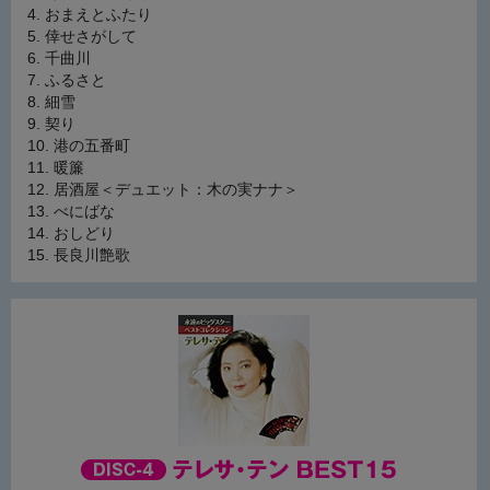
おまえとふたり
倖せさがして
千曲川
ふるさと
細雪
契り
港の五番町
暖簾
居酒屋＜デュエット：木の実ナナ＞
べにばな
おしどり
長良川艶歌