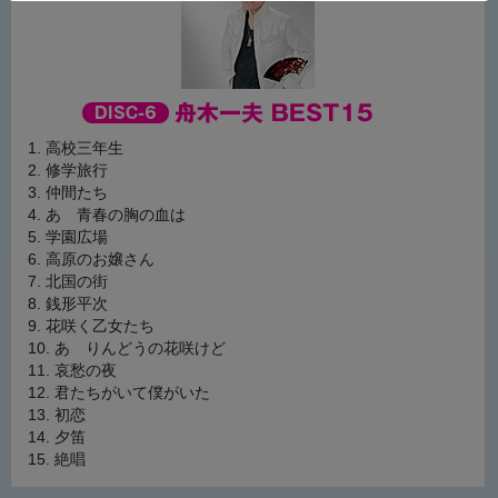
高校三年生
修学旅行
仲間たち
あゝ青春の胸の血は
学園広場
高原のお嬢さん
北国の街
銭形平次
花咲く乙女たち
あゝりんどうの花咲けど
哀愁の夜
君たちがいて僕がいた
初恋
夕笛
絶唱