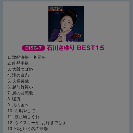
津軽海峡・冬景色
能登半島
大阪つばめ
滝の白糸
夫婦善哉
越前竹舞い
風の盆恋歌
暖流
火の国へ
命燃やして
波止場しぐれ
ウイスキーが､お好きでしょ
鴎という名の酒場