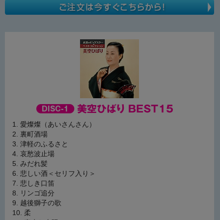
愛燦燦（あいさんさん）
裏町酒場
津軽のふるさと
哀愁波止場
みだれ髪
悲しい酒＜セリフ入り＞
悲しき口笛
リンゴ追分
越後獅子の歌
柔