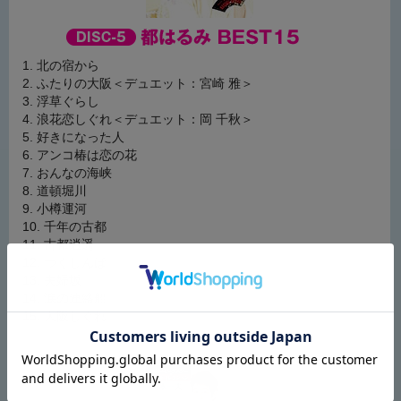
北の宿から
ふたりの大阪＜デュエット：宮崎 雅＞
浮草ぐらし
浪花恋しぐれ＜デュエット：岡 千秋＞
好きになった人
アンコ椿は恋の花
おんなの海峡
道頓堀川
小樽運河
千年の古都
古都逍遥
つくしんぼ
夫婦坂
涙の連絡船
大阪しぐれ