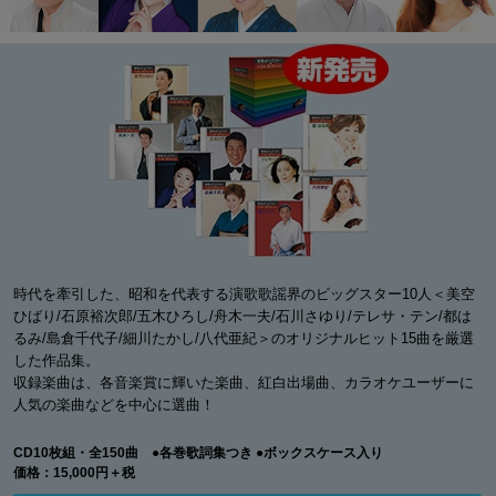
時代を牽引した、昭和を代表する演歌歌謡界のビッグスター10人＜美空
ひばり/石原裕次郎/五木ひろし/舟木一夫/石川さゆり/テレサ・テン/都は
るみ/島倉千代子/細川たかし/八代亜紀＞のオリジナルヒット15曲を厳選
した作品集。
収録楽曲は、各音楽賞に輝いた楽曲、紅白出場曲、カラオケユーザーに
人気の楽曲などを中心に選曲！
CD10枚組・全150曲 ●各巻歌詞集つき ●ボックスケース入り
価格：15,000円＋税