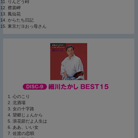
りんどう峠
襟裳岬
鳳仙花
からたち日記
東京だヨおっ母さん
心のこり
北酒場
女の十字路
望郷じょんから
浪花節だよ人生は
ああ、いい女
佐渡の恋唄