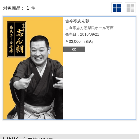
1
対象商品：
件
古今亭志ん朝
古今亭志ん朝県民ホール寄席
発売日：2016/09/21
￥33,000
（税込）