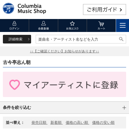
詳細検索
楽曲名・アーティスト名などを入力
楽曲名・アーティスト名などを入力
↓↓【ご確認ください】お知らせがあります↓↓
古今亭志ん朝
条件を絞り込む
並べ替え：
発売日順
新着順
価格の高い順
価格の安い順