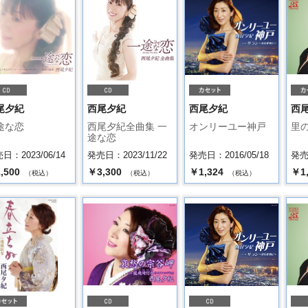
尾夕紀
西尾夕紀
西尾夕紀
西
途な恋
西尾夕紀全曲集 一
オンリーユー神戸
里
途な恋
日：2023/06/14
発売日：2023/11/22
発売日：2016/05/18
発売日
,500
￥3,300
￥1,324
￥1
（税込）
（税込）
（税込）