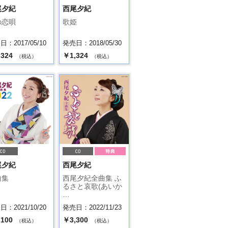
尾夕紀
西尾夕紀
の恋唄
歌姫
：2017/05/10
発売日：2018/05/30
,324
￥1,324
（税込）
（税込）
尾夕紀
西尾夕紀
曲集
西尾夕紀全曲集 ふ
るさと哀歌(あいか
…
：2021/10/20
発売日：2022/11/23
,100
￥3,300
（税込）
（税込）