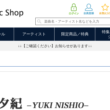
西尾夕紀 並び順：新着順
特集
ンル
アーティスト
限定商品／特典
↓↓【ご確認ください】お知らせがあります↓↓