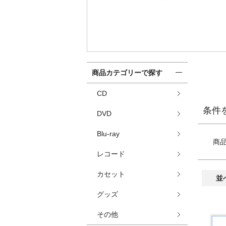
商品カテゴリーで探す
CD
条件
DVD
Blu-ray
商
レコード
カセット
並
グッズ
その他