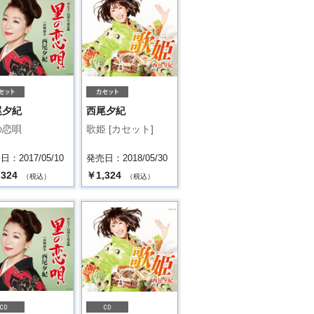
尾夕紀
西尾夕紀
の恋唄
歌姫 [カセット]
：2017/05/10
発売日：2018/05/30
,324
￥1,324
（税込）
（税込）