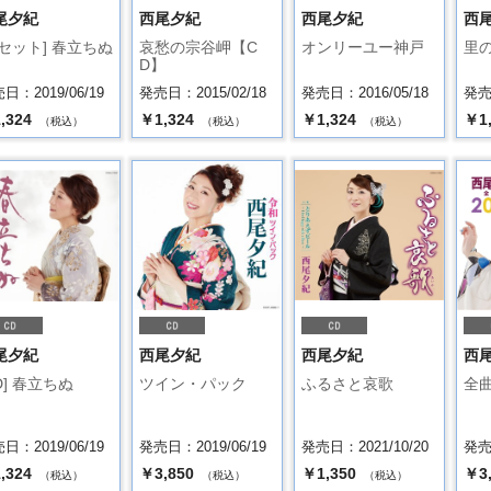
尾夕紀
西尾夕紀
西尾夕紀
西
カセット] 春立ちぬ
哀愁の宗谷岬【C
オンリーユー神戸
里
D】
日：2019/06/19
発売日：2015/02/18
発売日：2016/05/18
発売日
,324
￥1,324
￥1,324
￥1
（税込）
（税込）
（税込）
尾夕紀
西尾夕紀
西尾夕紀
西
D] 春立ちぬ
ツイン・パック
ふるさと哀歌
全
日：2019/06/19
発売日：2019/06/19
発売日：2021/10/20
発売日
,324
￥3,850
￥1,350
￥3
（税込）
（税込）
（税込）