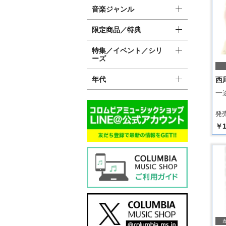
音楽ジャンル
限定商品／特典
特集／イベント／シリ
ーズ
年代
西
一
発売
￥1