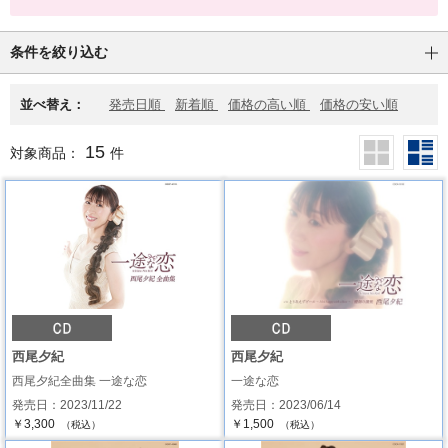
条件を絞り込む
並べ替え：
発売日順
新着順
価格の高い順
価格の安い順
15
対象商品：
件
西尾夕紀
西尾夕紀
西尾夕紀全曲集 一途な恋
一途な恋
発売日：2023/11/22
発売日：2023/06/14
￥3,300
￥1,500
（税込）
（税込）