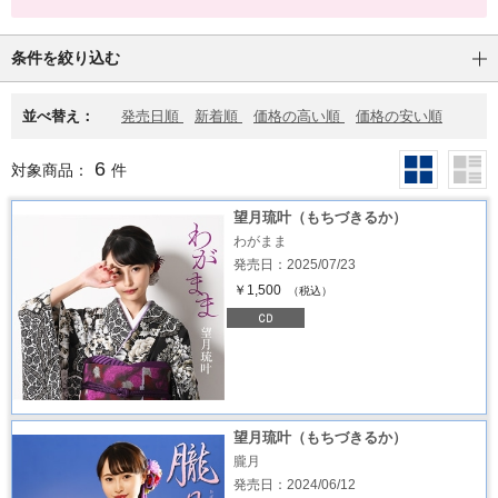
条件を絞り込む
並べ替え：
発売日順
新着順
価格の高い順
価格の安い順
6
対象商品：
件
望月琉叶（もちづきるか）
わがまま
発売日：2025/07/23
￥1,500
（税込）
望月琉叶（もちづきるか）
朧月
発売日：2024/06/12