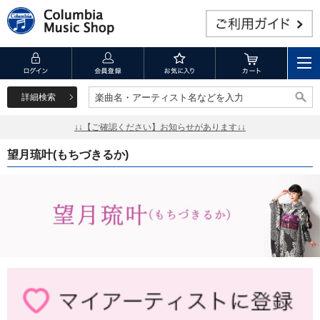
詳細検索
楽曲名・アーティスト名などを入力
楽曲名・アーティスト名などを入力
↓↓【ご確認ください】お知らせがあります↓↓
望月琉叶(もちづきるか)