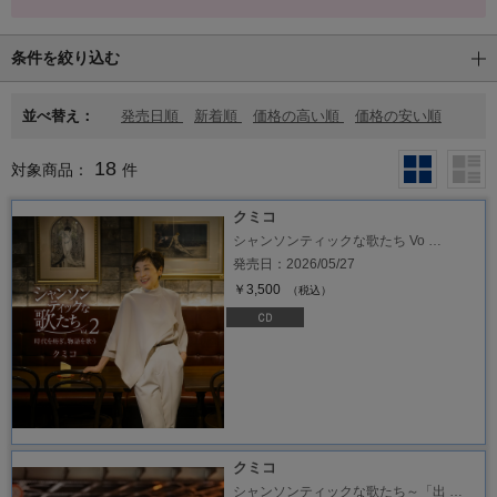
条件を絞り込む
並べ替え：
発売日順
新着順
価格の高い順
価格の安い順
18
対象商品：
件
クミコ
シャンソンティックな歌たち Vo …
発売日：2026/05/27
￥3,500
（税込）
クミコ
シャンソンティックな歌たち～「出 …