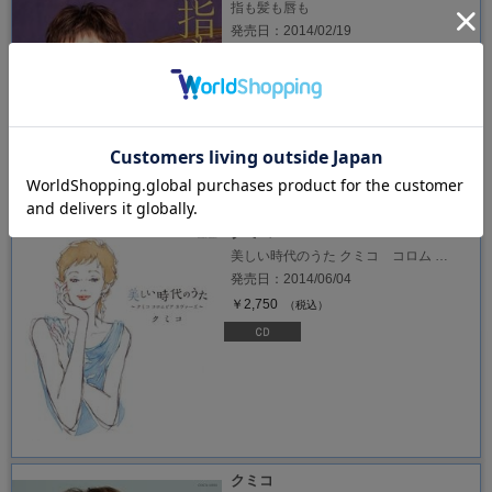
指も髪も唇も
発売日：2014/02/19
￥1,362
（税込）
クミコ
美しい時代のうた クミコ コロム …
発売日：2014/06/04
￥2,750
（税込）
クミコ