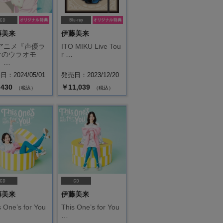
藤美来
伊藤美来
Vアニメ『声優ラ
ITO MIKU Live Tou
オのウラオモ
r …
 …
：2024/05/01
発売日：2023/12/20
,430
￥11,039
（税込）
（税込）
藤美来
伊藤美来
s One’s for You
This One’s for You
…