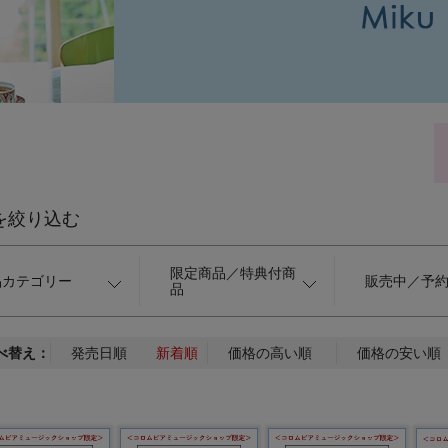
を絞り込む
限定商品／特典付商
品カテゴリー
販売中／予
品
べ替え：
発売日順
新着順
価格の高い順
価格の安い順