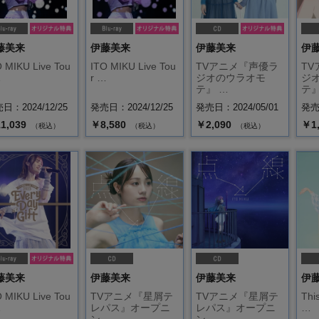
藤美来
伊藤美来
伊藤美来
伊
 MIKU Live Tou
ITO MIKU Live Tou
TVアニメ『声優ラ
T
…
r …
ジオのウラオモ
ジ
テ』 …
テ』
日：2024/12/25
発売日：2024/12/25
発売日：2024/05/01
発売日
1,039
￥8,580
￥2,090
￥1
（税込）
（税込）
（税込）
藤美来
伊藤美来
伊藤美来
伊
 MIKU Live Tou
TVアニメ『星屑テ
TVアニメ『星屑テ
Thi
…
レパス』オープニ
レパス』オープニ
…