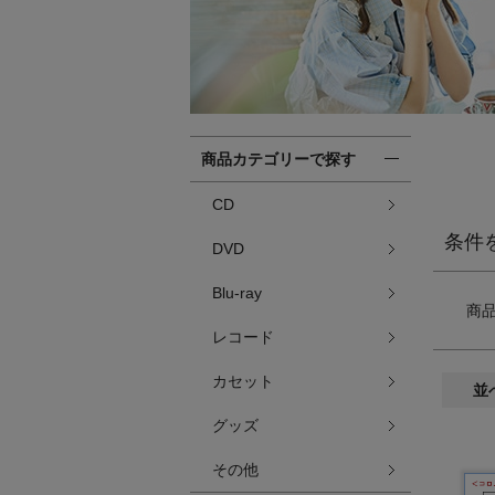
商品カテゴリーで探す
CD
条件
DVD
Blu-ray
商
レコード
カセット
並
グッズ
その他