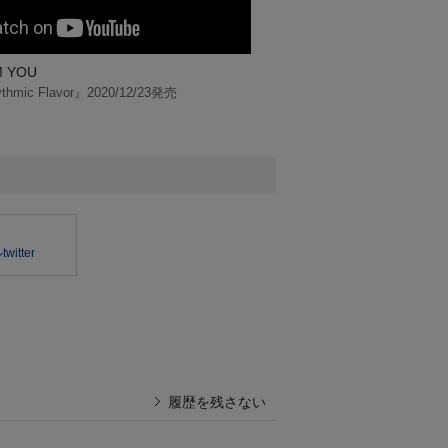
 YOU
伊藤美来 / Good Song
mic Flavor』2020/12/23発売
3rdアルバム『Rhythmic Flavo
itter
履歴を残さない