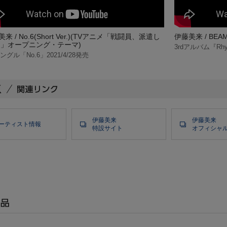
来 / No.6(Short Ver.)(TVアニメ「戦闘員、派遣し
伊藤美来 / BEAM
!」オープニング・テーマ)
3rdアルバム『Rhyth
シングル「No.6」2021/4/28発売
伊藤美来
伊藤美来
ーティスト情報
特設サイト
オフィシャルtw