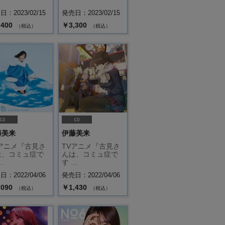
：2023/02/15
発売日：2023/02/15
,400
￥3,300
（税込）
（税込）
藤美来
伊藤美来
Vアニメ『古見さ
TVアニメ『古見さ
は、コミュ症で
んは、コミュ症で
…
す …
：2022/04/06
発売日：2022/04/06
,090
￥1,430
（税込）
（税込）