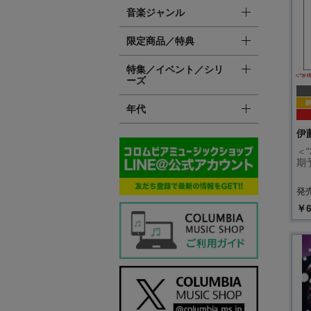
音楽ジャンル
限定商品／特典
特集／イベント／シリ
ーズ
年代
伊
＜
期
発売
￥6