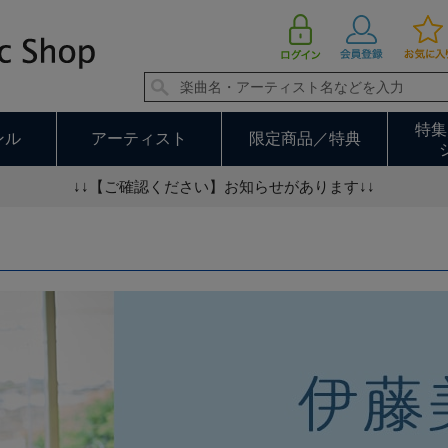
伊藤美来 並び順：新着順
特集
ンル
アーティスト
限定商品／特典
↓↓【ご確認ください】お知らせがあります↓↓