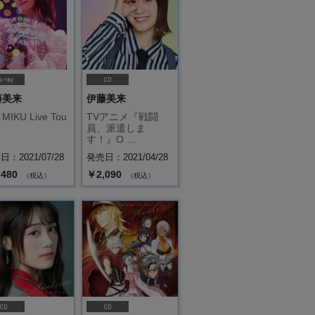
藤美来
伊藤美来
 MIKU Live Tou
TVアニメ『戦闘
員、派遣しま
す！』O …
：2021/07/28
発売日：2021/04/28
,480
￥2,090
（税込）
（税込）