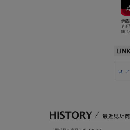
伊藤美来 / PEARL
伊藤美
ます
2ndアルバム『PopSkip』(2019/7/24発売)収録
8th
ア