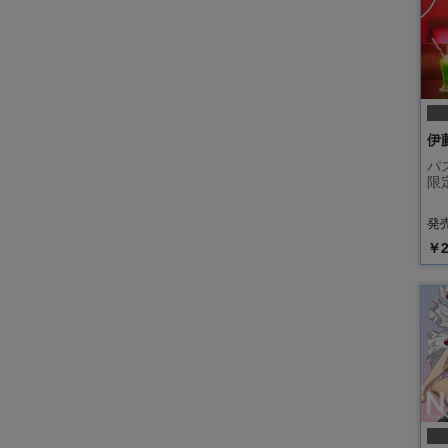
伊
パ
限
発売
￥2