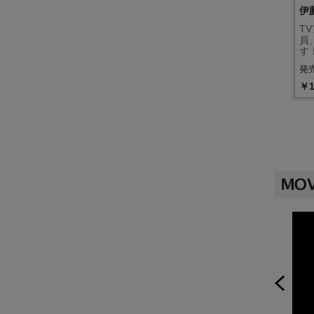
伊
T
員
す
発売
￥1