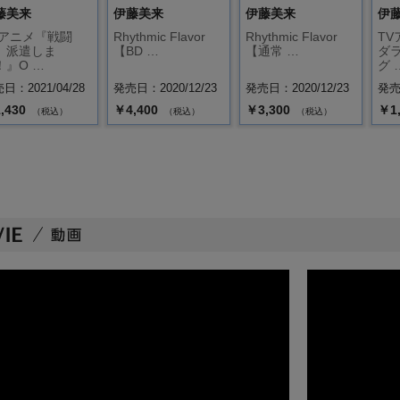
藤美来
伊藤美来
伊藤美来
伊
Vアニメ『戦闘
Rhythmic Flavor
Rhythmic Flavor
T
、派遣しま
【BD …
【通常 …
ダ
！』O …
グ 
日：2021/04/28
発売日：2020/12/23
発売日：2020/12/23
発売日
,430
￥4,400
￥3,300
￥1
（税込）
（税込）
（税込）