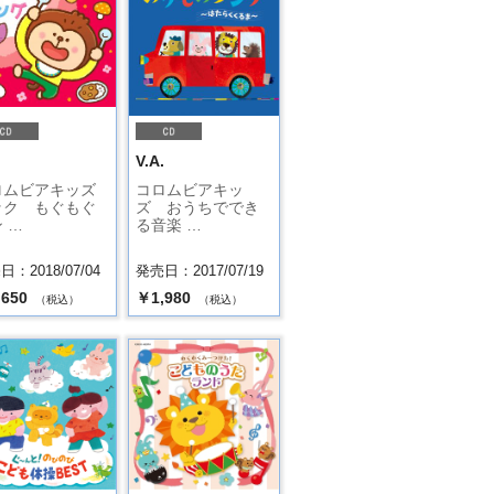
.
V.A.
ロムビアキッズ
コロムビアキッ
ック もぐもぐ
ズ おうちででき
 …
る音楽 …
：2018/07/04
発売日：2017/07/19
,650
￥1,980
（税込）
（税込）