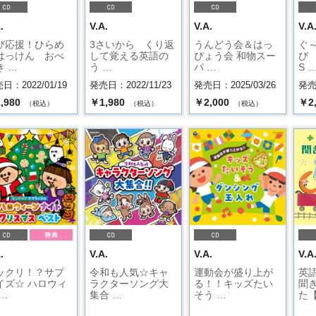
.
V.A.
V.A.
V.A
び応援！ひらめ
3さいから くり返
うんどう会＆はっ
ぐ
はっけん おべ
して覚える英語の
ぴょう会 和物スー
び
き …
う …
パ …
S 
日：2022/01/19
発売日：2022/11/23
発売日：2025/03/26
発売日
,980
￥1,980
￥2,000
￥2
（税込）
（税込）
（税込）
.
V.A.
V.A.
V.A
ックリ！？サプ
令和も人気☆キャ
運動会が盛り上が
英
イズ☆ ハロウィ
ラクターソング大
る！！キッズたい
聞
…
集合 …
そう …
た【