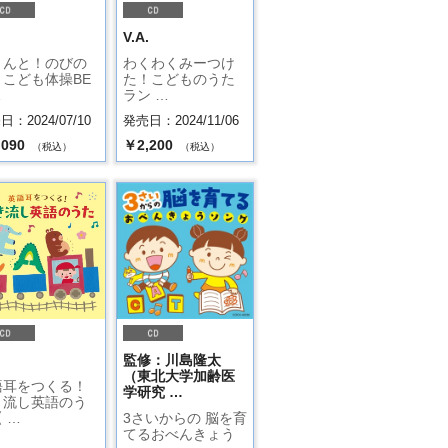
.
V.A.
～んと！のびの
わくわくみーつけ
 こども体操BE
た！こどものうた
…
ラン …
：2024/07/10
発売日：2024/11/06
,090
￥2,200
（税込）
（税込）
.
監修：川島隆太
（東北大学加齢医
語耳をつくる！
学研究 …
き流し英語のう
 …
3さいからの 脳を育
てるおべんきょう