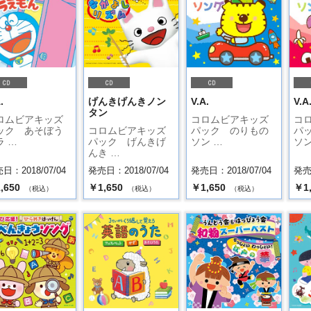
.
げんきげんきノン
V.A.
V.A
タン
ロムビアキッズ
コロムビアキッズ
コ
ック あそぼう
コロムビアキッズ
パック のりもの
パ
ラ …
パック げんきげ
ソン …
ソン
んき …
日：2018/07/04
発売日：2018/07/04
発売日：2018/07/04
発売日
,650
￥1,650
￥1,650
￥1
（税込）
（税込）
（税込）