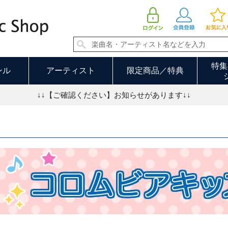
コロムビアキッズ 並び順：価格の安い順
特集
ンル
アーティスト
限定商品／特典
↓↓【ご確認ください】お知らせがあります↓↓