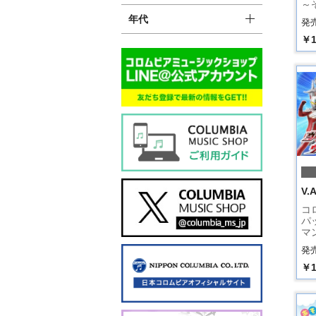
～
年代
発売
￥1
V.A
コ
パ
マ
発売
￥1