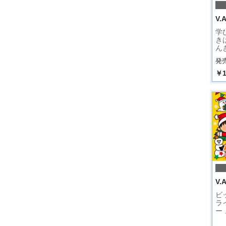
V.A
学
き
ん
発売
￥1
V.A
ビ
ラ
ー 