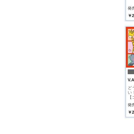
発売
￥2
V.A
ど
い
【
発売
￥2