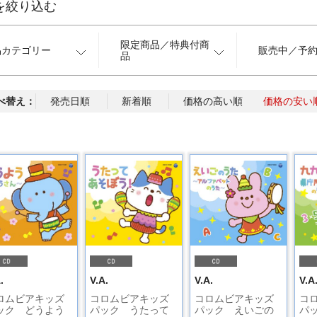
を絞り込む
限定商品／特典付商
品カテゴリー
販売中／予
品
べ替え：
発売日順
新着順
価格の高い順
価格の安い
.
V.A.
V.A.
V.A
ロムビアキッズ
コロムビアキッズ
コロムビアキッズ
コ
ック どうよう
パック うたって
パック えいごの
パ