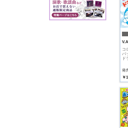
V.A
コ
パ
ド
発売
￥1