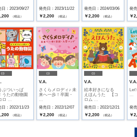
日：2023/09/27
発売日：2023/11/22
発売日：2024/03/06
発売日
,200
￥2,200
￥2,200
￥2
（税込）
（税込）
（税込）
.
V.A.
V.A.
V.A
うぶついっぱ
さくらメロディ♪ 未
絵本好きになる
Let
！うたの動物園
来へ一歩！卒園・
えほんうた 【コ
…
コロ …
…
ロム …
日：2022/11/23
発売日：2022/12/07
発売日：2022/12/21
発売日
,200
￥2,200
￥2,200
￥2
（税込）
（税込）
（税込）