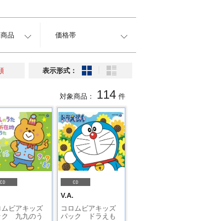
約商品
価格帯
順
表示形式：
114
対象商品：
件
.
V.A.
ロムビアキッズ
コロムビアキッズ
ック 九九のう
パック ドラえも