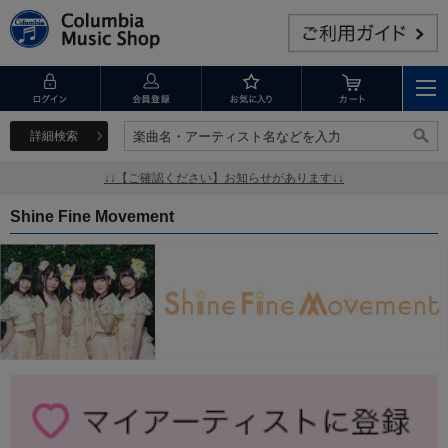
詳細検索
楽曲名・アーティスト名などを入力
楽曲名・アーティスト名などを入力
↓↓【ご確認ください】お知らせがあります↓↓
Shine Fine Movement