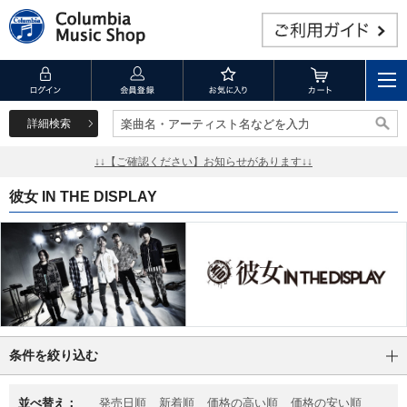
詳細検索
楽曲名・アーティスト名などを入力
楽曲名・アーティスト名などを入力
↓↓【ご確認ください】お知らせがあります↓↓
彼女 IN THE DISPLAY
条件を絞り込む
並べ替え：
発売日順
新着順
価格の高い順
価格の安い順