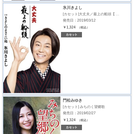
氷川きよし
[カセット]大丈夫／最上の船頭【 …
発売日：2019/03/12
￥1,324
（税込）
門松みゆき
[カセット] みちのく望郷歌
発売日：2019/02/27
￥1,324
（税込）