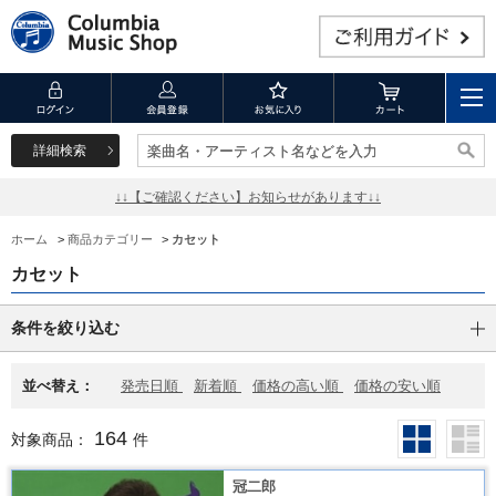
詳細検索
楽曲名・アーティスト名などを入力
楽曲名・アーティスト名などを入力
↓↓【ご確認ください】お知らせがあります↓↓
ホーム
>
商品カテゴリー
>
カセット
カセット
条件を絞り込む
並べ替え：
発売日順
新着順
価格の高い順
価格の安い順
164
対象商品：
件
冠二郎