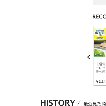
氷川きよ
【Ｂタイプ】（通常
【通常盤】氷川きよ
【通常
コレクシ
盤）演歌名曲コレク
し演歌名曲コレクシ
コレク
しぐれの港
ション１７ 最後と決
ョン１８ しぐれの港
天の瞳
めた女だから
￥3,143
￥3,143
￥3,14
込）
（税込）
（税込）