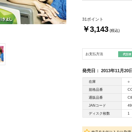
31ポイント
￥3,143
(税込)
お支払方法
発売日：
2013年11月20
在庫
○
規格品番
CO
通販品番
C8
JANコード
49
ディスク枚数
1