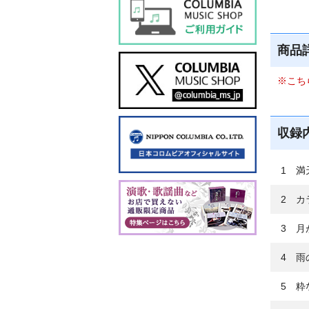
商品
※こち
収録
1 満
2 カ
3 月
4 雨
5 粋