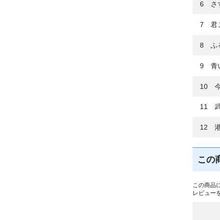
6 さ
7 君
8 ふ
9 青
10 
11 
12 
この
この商品
レビュー