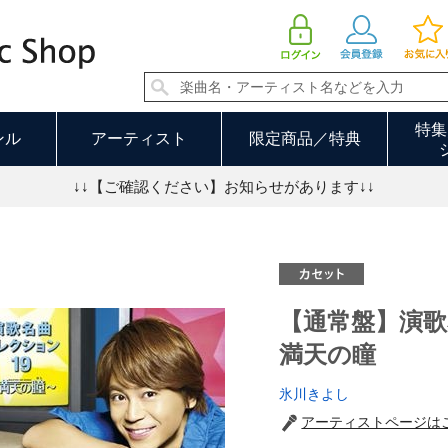
【通常盤】演歌名曲コレクション１９ 満天の瞳 | 氷川きよし
特集
ンル
アーティスト
限定商品／特典
↓↓【ご確認ください】お知らせがあります↓↓
【通常盤】演
満天の瞳
氷川きよし
アーティストページは