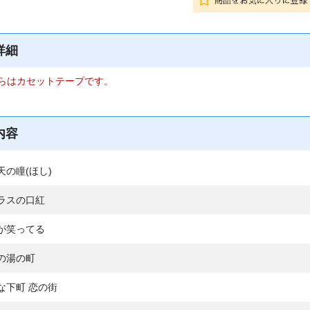
詳細
らはカセットテープです。
内容
天の瞳(ほし)
ラスの口紅
が笑ってる
の湯の町
な下町 恋の街