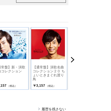
通常盤】新・演歌
【通常盤】演歌名曲
新・演歌名曲コレク
曲コレクション
コレクション２０ ち
ション４ーきよしの
ょいときまぐれ渡り
日本全国歌の渡り鳥
鳥
ー【通常盤】
,157
￥3,157
￥3,157
（税込）
（税込）
（税込）
履歴を残さない