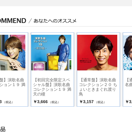
盤】演歌名曲
【初回完全限定スペ
【通常盤】演歌名曲
【
ション１９ 満
シャル盤】演歌名曲
コレクション２０ ち
名
コレクション１９ 満
ょいときまぐれ渡り
天の瞳
鳥
3
￥3,666
￥3,157
￥3
（税込）
（税込）
（税込）