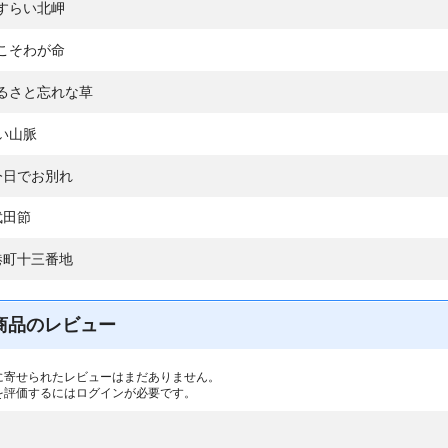
すらい北岬
こそわが命
るさと忘れな草
い山脈
今日でお別れ
武田節
港町十三番地
商品のレビュー
に寄せられたレビューはまだありません。
を評価するには
ログイン
が必要です。