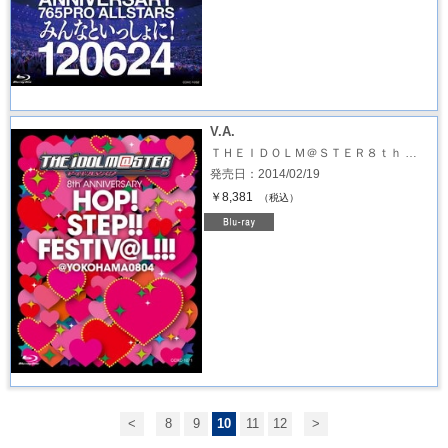
V.A.
ＴＨＥＩＤＯＬＭ＠ＳＴＥＲ８ｔｈ …
発売日：2014/02/19
￥8,381
（税込）
<
8
9
10
11
12
>