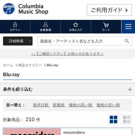
詳細検索
楽曲名・アーティスト名などを入力
楽曲名・アーティスト名などを入力
↓↓【ご確認ください】お知らせがあります↓↓
ホーム
>
商品カテゴリー
>
Blu-ray
Blu-ray
条件を絞り込む
並べ替え：
発売日順
新着順
価格の高い順
価格の安い順
210
対象商品：
件
moonriders