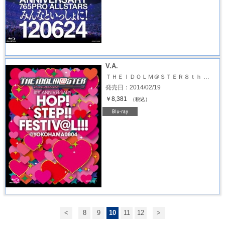
V.A.
ＴＨＥＩＤＯＬＭ＠ＳＴＥＲ８ｔｈ …
発売日：2014/02/19
￥8,381
（税込）
<
8
9
10
11
12
>