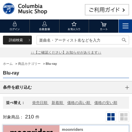
詳細検索
楽曲名・アーティスト名などを入力
楽曲名・アーティスト名などを入力
↓↓【ご確認ください】お知らせがあります↓↓
ホーム
>
商品カテゴリー
>
Blu-ray
Blu-ray
条件を絞り込む
並べ替え：
発売日順
新着順
価格の高い順
価格の安い順
210
対象商品：
件
moonriders