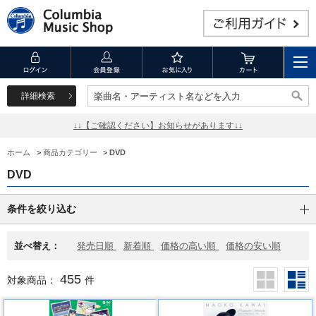
詳細検索
楽曲名・アーティスト名などを入力
楽曲名・アーティスト名などを入力
↓↓【ご確認ください】お知らせがあります↓↓
ホーム
>
商品カテゴリー
>
DVD
DVD
条件を絞り込む
並べ替え：
発売日順
新着順
価格の高い順
価格の安い順
455
対象商品：
件