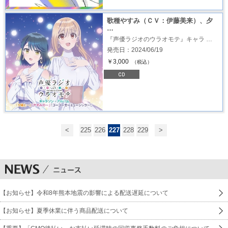
歌種やすみ（ＣＶ：伊藤美来）、夕
…
『声優ラジオのウラオモテ』キャラ …
発売日：2024/06/19
￥3,000
（税込）
<
225
226
227
228
229
>
【お知らせ】令和8年熊本地震の影響による配送遅延について
【お知らせ】夏季休業に伴う商品配送について