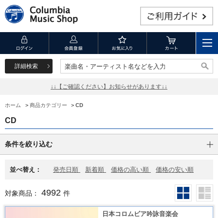
詳細検索
楽曲名・アーティスト名などを入力
楽曲名・アーティスト名などを入力
↓↓【ご確認ください】お知らせがあります↓↓
ホーム
>
商品カテゴリー
>
CD
CD
条件を絞り込む
並べ替え：
発売日順
新着順
価格の高い順
価格の安い順
4992
対象商品：
件
日本コロムビア吟詠音楽会