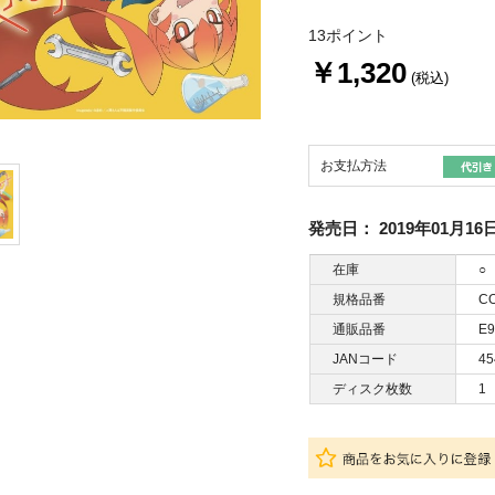
13ポイント
￥1,320
(税込)
お支払方法
発売日：
2019年01月16
在庫
○
規格品番
CO
通販品番
E9
JANコード
45
ディスク枚数
1