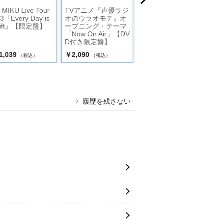
 MIKU Live Tour
TVアニメ『声優ラジ
ITO MIKU Live Tour
3『Every Day is
オのウラオモテ』オ
2022『What a Sauc
Gift』【限定盤】
ープニング・テーマ
e!』【通常盤】
「Now On Air」【DV
D付き限定盤】
1,039
￥2,090
￥7,480
（税込）
（税込）
（税込）
履歴を残さない