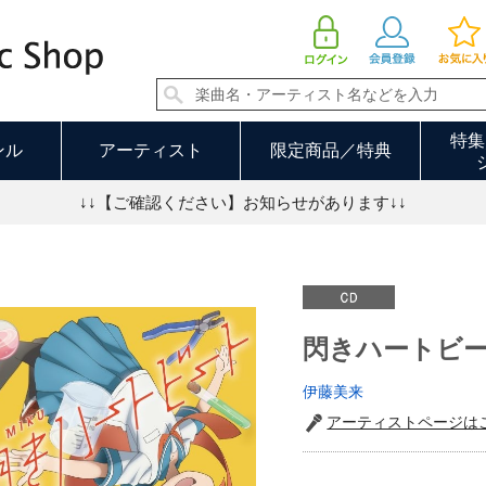
閃きハートビート【通常盤】 | 伊藤美来
特集
ンル
アーティスト
限定商品／特典
↓↓【ご確認ください】お知らせがあります↓↓
閃きハートビ
伊藤美来
アーティストページは