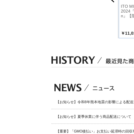
『声優ラジ
ITO MIKU Live Tour
ITO MIKU Live Tour
ITO MI
モテ』オ
2021 Rhythmic BEA
2024『from now o
2024『
・テーマ
M YOU【限定盤】
n』【通常盤】
n』【
Air」【通
￥9,900
￥8,580
￥11,0
込）
（税込）
（税込）
【お知らせ】令和8年熊本地震の影響による配送
【お知らせ】夏季休業に伴う商品配送について
【重要】「GMO後払い」お支払い延滞時の回収