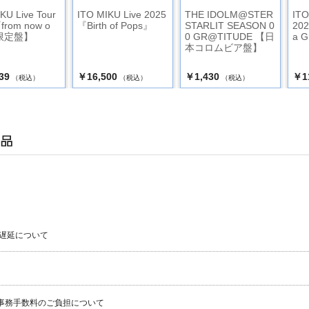
KU Live Tour
ITO MIKU Live 2025
THE IDOLM@STER
ITO
from now o
『Birth of Pops』
STARLIT SEASON 0
202
限定盤】
0 GR@TITUDE 【日
a 
本コロムビア盤】
39
￥16,500
￥1,430
￥1
（税込）
（税込）
（税込）
遅延について
事務手数料のご負担について