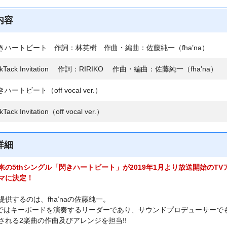
内容
きハートビート 作詞：林英樹 作曲・編曲：佐藤純一（fha’na）
ckTack Invitation 作詞：RIRIKO 作曲・編曲：佐藤純一（fha’na）
ハートビート（off vocal ver.）
Tack Invitation（off vocal ver.）
詳細
来の5thシングル「閃きハートビート」が2019年1月より放送開始のT
マに決定！
提供するのは、fha’naの佐藤純一。
’naではキーボードを演奏するリーダーであり、サウンドプロデューサー
される2楽曲の作曲及びアレンジを担当!!