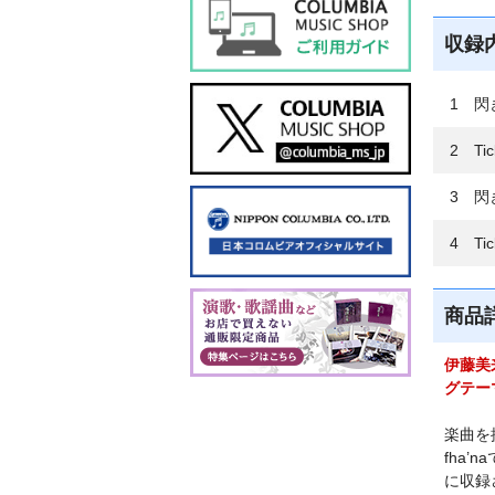
収録
1 閃
2 Ti
3 閃き
4 Tick
商品
伊藤美
グテー
楽曲を
fha
に収録