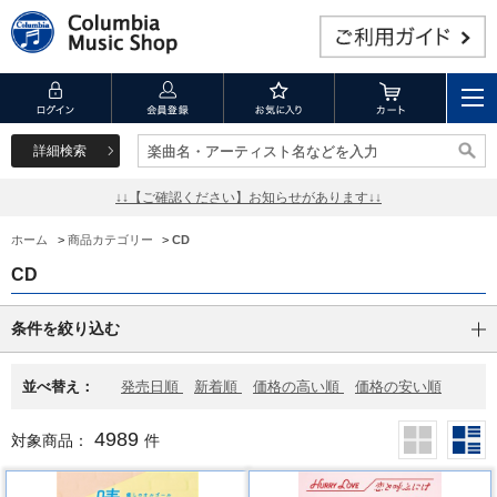
詳細検索
楽曲名・アーティスト名などを入力
楽曲名・アーティスト名などを入力
↓↓【ご確認ください】お知らせがあります↓↓
ホーム
>
商品カテゴリー
>
CD
CD
条件を絞り込む
並べ替え：
発売日順
新着順
価格の高い順
価格の安い順
4989
対象商品：
件