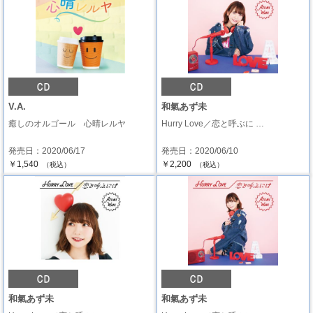
V.A.
和氣あず未
癒しのオルゴール 心晴レルヤ
Hurry Love／恋と呼ぶに …
発売日：2020/06/17
発売日：2020/06/10
￥1,540
￥2,200
（税込）
（税込）
和氣あず未
和氣あず未