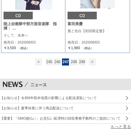
陸上自衛隊中部方面音楽隊 指
富田美憂
揮： …
翼と告白【初回限定盤】
そして、未来へ
発売日：2020/06/03
発売日：2020/06/03
￥3,500
￥1,980
（税込）
（税込）
<
245
246
247
248
249
>
【お知らせ】令和8年熊本地震の影響による配送遅延について
【お知らせ】夏季休業に伴う商品配送について
【重要】「GMO後払い」お支払い延滞時の回収事務手数料のご負担について
もっと見る