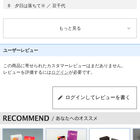
8 夕日は落ちて※ ／ 豆千代
9 お夏清十郎 ／ 東海林太郎
もっと見る
10 旅笠道中 ／ 東海林太郎
11 大江戸出世小唄 ／ 高田浩吉
ユーザーレビュー
12 むらさき小唄※ ／ 東海林太郎、島倉千代子
この商品に寄せられたカスタマーレビューはまだありません。
13 船頭可愛や ／ 音丸
レビューを評価するには
ログイン
が必要です。
14 満州想えば ／ 音丸
15 下田夜曲 ／ 音丸
16 東京ラプソディー ／ 藤山一郎
17 東京娘 ／ 藤山一郎
2. 旅の夜風