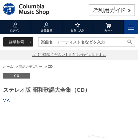
詳細検索
楽曲名・アーティスト名などを入力
楽曲名・アーティスト名などを入力
↓↓【ご確認ください】お知らせがあります↓↓
ホーム
>
商品カテゴリー
>
CD
ステレオ版 昭和歌謡大全集（CD）
V.A.