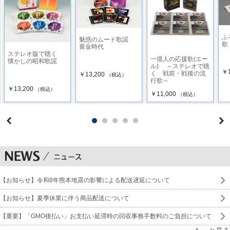
1 赤城しぐれ ／ 霧島 昇
2 すみだ川※ ／ 東海林太郎、島倉千代子
ふ
魅惑のムード歌謡
歌
黄金時代
3 青い背広で ／ 藤山一郎
ステレオ版で聴く
一億人の応援歌(エー
懐かしの昭和歌謡
ル) ～ステレオで聴
￥1
く 戦前・戦後の流
4 別れのブルース ／ 淡谷のり子
￥13,200
（税込）
行歌～
￥13,200
（税込）
￥11,000
5 麦と兵隊 ／ 東海林太郎
（税込）
6 雨のブルース ／ 淡谷のり子
7 宵待草 ／ 高峰三枝子
8 旅の夜風※ ／ 霧島 昇
9 名月赤城山 ／ 東海林太郎
【お知らせ】令和8年熊本地震の影響による配送遅延について
【お知らせ】夏季休業に伴う商品配送について
10 上海の街角で ／ 東海林太郎
【重要】「GMO後払い」お支払い延滞時の回収事務手数料のご負担について
11 一杯のコーヒーから※ ／ 霧島 昇