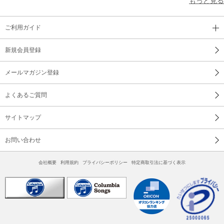
もっと見る
12 古き花園 ／ 二葉あき子
ご利用ガイド
13 東京ブルース ／ 淡谷のり子
新規会員登録
14 懐かしのボレロ ／ 藤山一郎
メールマガジン登録
15 純情二重奏 ／ 高峰三枝子、霧島 昇
16 誰か故郷を想わざる ／ 霧島 昇
よくあるご質問
17 なつかしの歌声※ ／ 藤山一郎
サイトマップ
18 お島千太郎旅唄※ ／ 伊藤久男
お問い合わせ
3. 燦めく星座
会社概要
利用規約
プライバシーポリシー
特定商取引法に基づく表示
1 柳の雨 ／ 小唄勝太郎
2 僕の青春（はる） ／ 藤山一郎
3 天竜下れば ／ 市丸