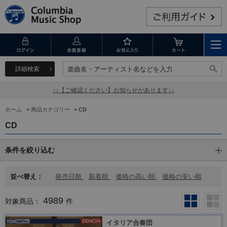
詳細検索
楽曲名・アーティスト名などを入力
楽曲名・アーティスト名などを入力
↓↓【ご確認ください】お知らせがあります↓↓
ホーム
>
商品カテゴリー
>
CD
CD
条件を絞り込む
並べ替え：
発売日順
新着順
価格の高い順
価格の安い順
4989
対象商品：
件
イタリア合奏団