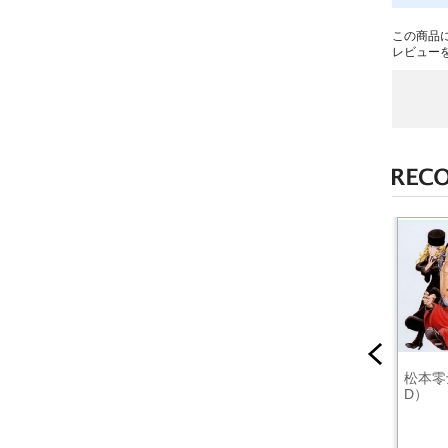
この商品
レビュー
ＩＥＳ
オリジナルＢＧＭコ
YAMATO SOUND AL
松本零
ックビデ
レクション 宇宙戦
MANAC 1978-III
D）
）ヤマト
艦ヤマト ＰＡＲＴ
「さらば宇宙戦艦ヤ
Ｂｌｕ-ｒ
２
マト 愛の戦士たち B
GM集」