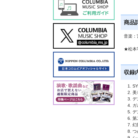
商品
音楽：
★松本
収録
SY
美
デ
ガ
デ
第
幻
つ
シ