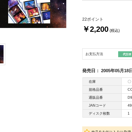
22ポイント
￥2,200
(税込)
お支払方法
発売日：
2005年05月18
在庫
〇
規格品番
CO
通販品番
D9
JANコード
49
ディスク枚数
1