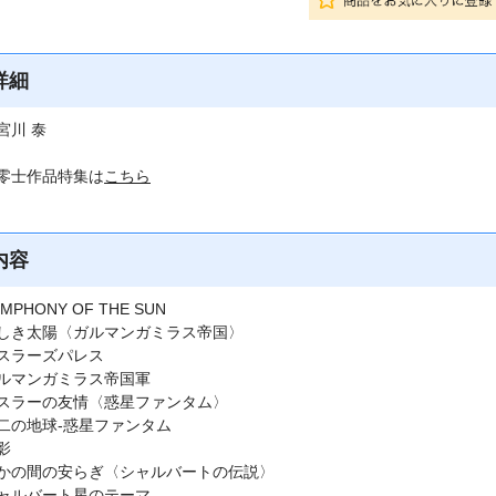
詳細
宮川 泰
零士作品特集は
こちら
内容
MPHONY OF THE SUN
しき太陽〈ガルマンガミラス帝国〉
スラーズパレス
ルマンガミラス帝国軍
スラーの友情〈惑星ファンタム〉
二の地球-惑星ファンタム
影
かの間の安らぎ〈シャルバートの伝説〉
ャルバート星のテーマ