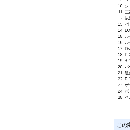
シ
王
故
パ
L
ル
ル
静
FI
ヤ
バ
追
F
ボ
ボ
ベ
この