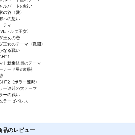
ャルバートの戦い
家の谷〈愛〉
郷への想い
ーティ
OVE〈ルダ王女〉
ダ王女の恋
ダ王女のテーマ〈戦闘〉
かなる戦い
GHT1
マト新乗組員のテーマ
ーナード星の戦闘
跡
IGHT2〈ボラー連邦〉
ラー連邦の大テーマ
ラーの戦い
ムラーゼパレス
商品のレビュー