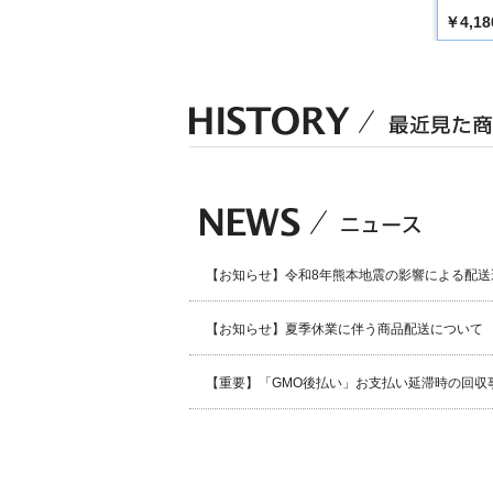
￥2,200
￥2,750
￥4,18
込）
（税込）
（税込）
【お知らせ】令和8年熊本地震の影響による配送
【お知らせ】夏季休業に伴う商品配送について
【重要】「GMO後払い」お支払い延滞時の回収