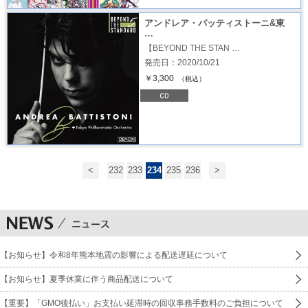
アンドレア・バッティストーニ&東
…
【BEYOND THE STAN …
発売日：2020/10/21
￥3,300
（税込）
<
232
233
234
235
236
>
【お知らせ】令和8年熊本地震の影響による配送遅延について
【お知らせ】夏季休業に伴う商品配送について
【重要】「GMO後払い」お支払い延滞時の回収事務手数料のご負担について