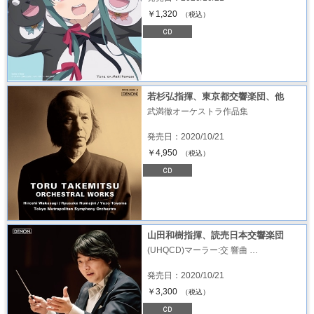
￥1,320
（税込）
若杉弘指揮、東京都交響楽団、他
武満徹オーケストラ作品集
発売日：2020/10/21
￥4,950
（税込）
山田和樹指揮、読売日本交響楽団
(UHQCD)マーラー:交 響曲 …
発売日：2020/10/21
￥3,300
（税込）