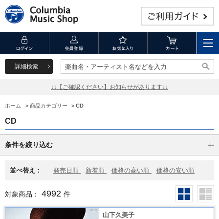
詳細検索
楽曲名・アーティスト名などを入力
楽曲名・アーティスト名などを入力
↓↓【ご確認ください】お知らせがあります↓↓
ホーム
>
商品カテゴリー
>
CD
CD
条件を絞り込む
並べ替え：
発売日順
新着順
価格の高い順
価格の安い順
4992
対象商品：
件
山下久美子