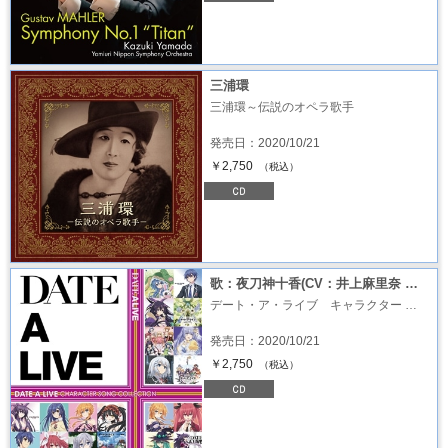
三浦環
三浦環～伝説のオペラ歌手
発売日：2020/10/21
￥2,750
（税込）
歌：夜刀神十香(CV：井上麻里奈 …
デート・ア・ライブ キャラクター …
発売日：2020/10/21
￥2,750
（税込）