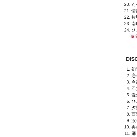
た
情
牧
南
ひ
※全
DI
初
恋
今
乙
愛
ひ
夕
西
涙
再
踊