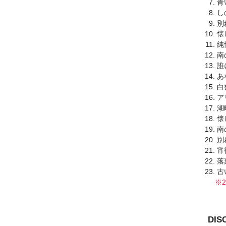
青
し
別
懐
純
南
誰
あ
白
ア
湖
懐
南
別
宵
落
古
※2
DI