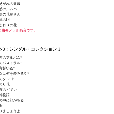
そがれの薔薇
熱のルムバ
場の花嫁さん
風の唄
まわりの花
曲モノラル録音です。
SC-3：シングル・コレクション 3
恋のアルバム*
のパストラル*
宵誓いぬ*
女は何を夢みるや*
のタンゴ*
とり花
顔のビギン
陣物語
の中に顔がある
会
りましょうよ