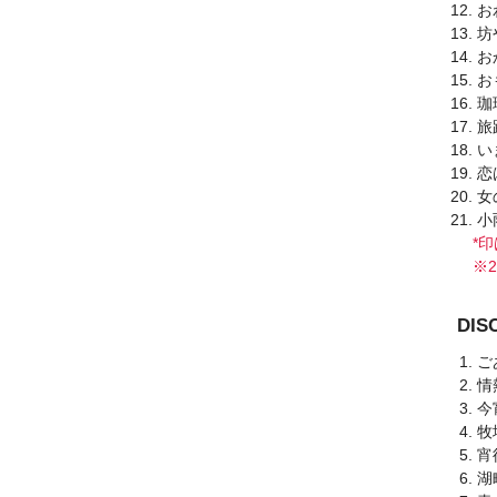
お
坊
お
お
珈
旅
い
恋
女
小
*印
※2
DI
ご
情
今
牧
宵
湖