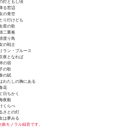
の灯ともし頃
降る窓辺
女の青空
とり行けども
女星の歌
情二重奏
情渡り鳥
女の戦士
リラン・ブルース
京夜となれば
畔の宿
子の歌
春の賦
はわたしの胸にある
春花
ぐ日ちかく
海夜船
けくらべ
るさとの灯
女は夢みる
曲モノラル録音です。