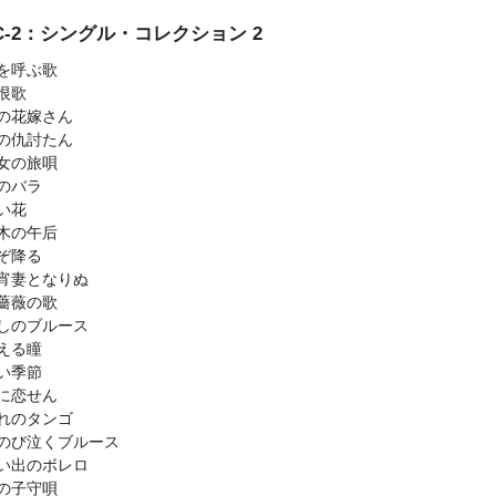
SC-2：シングル・コレクション 2
を呼ぶ歌
恨歌
の花嫁さん
の仇討たん
女の旅唄
のバラ
い花
木の午后
ぞ降る
宵妻となりぬ
薔薇の歌
しのブルース
える瞳
い季節
に恋せん
れのタンゴ
のび泣くブルース
い出のボレロ
の子守唄