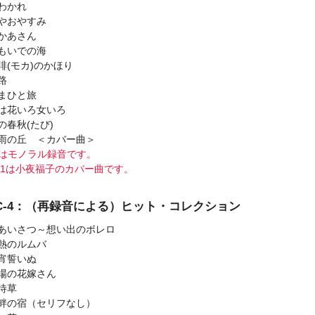
わかれ
やおやすみ
かあさん
もいでの海
琲(モカ)のかほり
路
まひと旅
は花いろ女いろ
の春秋(たび)
雨の丘 ＜カバー曲＞
はモノラル録音です。
1は小夜福子のカバー曲です。
SC-4：（再録音による）ヒット・コレクション
あいさつ～想い出のボレロ
熱のルムバ
宵誓いぬ
場の花嫁さん
待草
畔の宿（セリフなし）