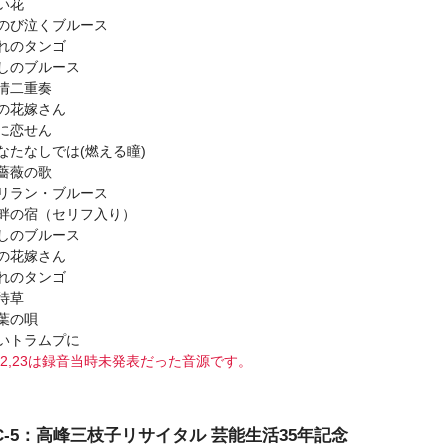
い花
のび泣くブルース
れのタンゴ
しのブルース
情二重奏
の花嫁さん
に恋せん
なたなしでは(燃える瞳)
薔薇の歌
リラン・ブルース
畔の宿（セリフ入り）
しのブルース
の花嫁さん
れのタンゴ
待草
葉の唄
いトラムプに
2,23は録音当時未発表だった音源です。
SC-5：高峰三枝子リサイタル 芸能生活35年記念