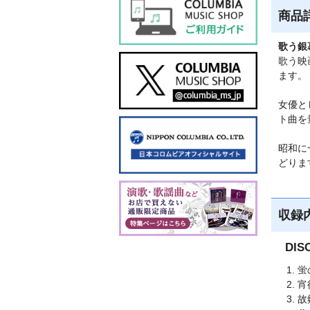
商品
歌う銀
歌う映
ます。
女優と
ト曲を
昭和に
どりま
収録
DI
蛍
宵
故