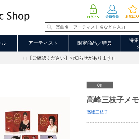
高峰三枝子メモリアル 薔薇よ永遠に | 高峰三枝子
特集
ンル
アーティスト
限定商品／特典
↓↓【ご確認ください】お知らせがあります↓↓
高峰三枝子メモ
高峰三枝子