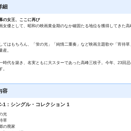
詳細
幕の女王、ここに再び
画女優として、昭和の映画黄金期のなか確固たる地位を獲得してきた高峰
してはもちろん、「蛍の光」「純情二重奏」など映画主題歌や「宵待草
量産。
一時代を築き、名実ともに大スターであった高峰三枝子。今年、23回
す。
内容
SC-1：シングル・コレクション 1
の光
待草
郷の廃家