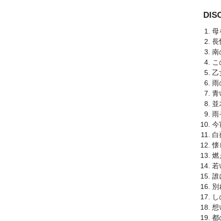
DI
母
長
南
こ
乙
雨
青
並
雨
今
白
懐
燃
若
誰
別
し
想
都