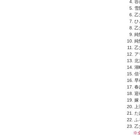
谷
雪
乙
ひ
乙
純
純
乙
ア
北
湖
信
早
春
迎
嫁
上
た
ふ
乙
※全