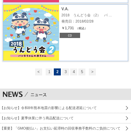
V.A.
2018 うんどう会 （2） パ …
発売日：2018/02/28
￥1,731
（税込）
<
1
2
3
4
5
>
【お知らせ】令和8年熊本地震の影響による配送遅延について
【お知らせ】夏季休業に伴う商品配送について
【重要】「GMO後払い」お支払い延滞時の回収事務手数料のご負担について