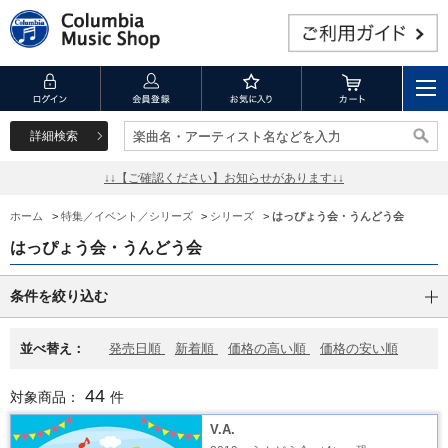
詳細検索
楽曲名・アーティスト名などを入力
楽曲名・アーティスト名などを入力
↓↓【ご確認ください】お知らせがあります↓↓
ホーム
>
特集／イベント／シリーズ
>
シリーズ
>
はっぴょう会・うんどう会
はっぴょう会・うんどう会
条件を絞り込む
並べ替え：
発売日順
新着順
価格の高い順
価格の安い順
44
対象商品：
件
V.A.