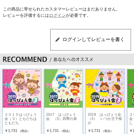
この商品に寄せられたカスタマーレビューはまだありません。
レビューを評価するには
ログイン
が必要です。
２０１５はっぴょう
2017 はっぴょう
2019 はっぴょう会
２
会（３）ともだちは
会 （5）四季の扉
（3） いつか王子様
会
ともだち
が
し
￥1,731
￥1,731
￥1,731
￥1
（税込）
（税込）
（税込）