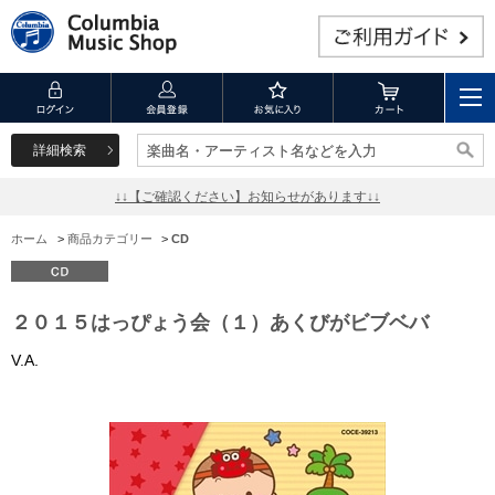
詳細検索
楽曲名・アーティスト名などを入力
楽曲名・アーティスト名などを入力
↓↓【ご確認ください】お知らせがあります↓↓
ホーム
>
商品カテゴリー
>
CD
２０１５はっぴょう会（１）あくびがビブベバ
V.A.