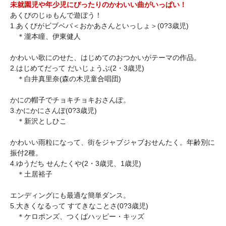
未就園児や年少児にぴったりのかわいい曲がいっぱい！
あくびのじゅもんで遊ぼう！
1.あくびがビブベバ＜おかあさんといっしょ＞(0?3歳児)
＊瀧本瞳、伊東健人
かわいい歌にのせた、はじめてのおつかいがテーマの作品。
2.はじめてだって だいじょうぶ(2・3歳児)
＊白井真里奈(森の木児童合唱団)
かにの帽子でチョキチョキおさんぽ。
3.かにかにさんぽ(0?3歳児)
＊新沢としひこ
かわいい雨粒になって、街をジャブジャブおせんたく。年齢別に
振付2種。
4.ゆうだち せんたくや(2・3歳児、1歳児)
＊土居裕子
エンディングにも最適な簡単ダンス。
5.大きくなるって すてきなことさ(0?3歳児)
＊ケロポンズ、つくばハッピー・キッズ