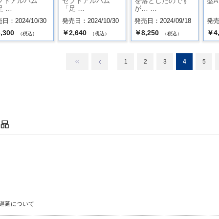
プトアルバム
セプトアルバム
を落としたのです
盤A
足 …
「足 …
が… …
日：2024/10/30
発売日：2024/10/30
発売日：2024/09/18
発売日
,300
￥2,640
￥8,250
￥4
（税込）
（税込）
（税込）
1
2
3
4
5
遅延について