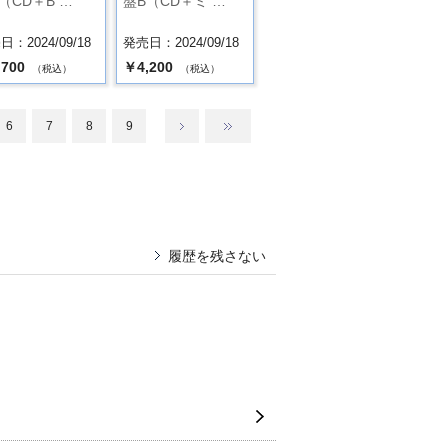
（CD＋B …
盤B（CD＋ミ …
：2024/09/18
発売日：2024/09/18
,700
￥4,200
（税込）
（税込）
6
7
8
9
履歴を残さない