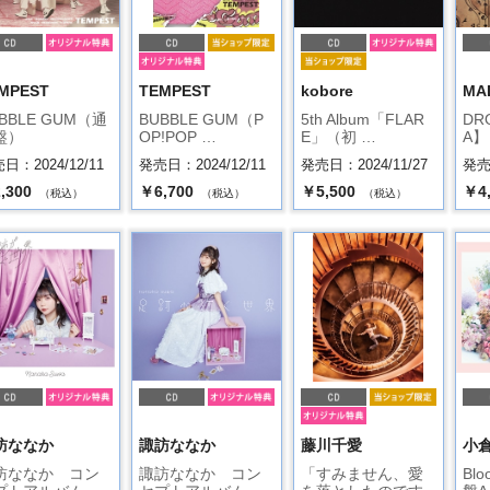
MPEST
TEMPEST
kobore
MA
BBLE GUM（通
BUBBLE GUM（P
5th Album「FLAR
DR
盤）
OP!POP …
E」（初 …
A】
日：2024/12/11
発売日：2024/12/11
発売日：2024/11/27
発売日
,300
￥6,700
￥5,500
￥4
（税込）
（税込）
（税込）
訪ななか
諏訪ななか
藤川千愛
小倉
訪ななか コン
諏訪ななか コン
「すみません、愛
Bl