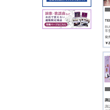
TE
BU
常
発売
￥2
諏
諏