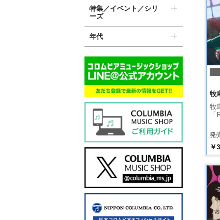
特集／イベント／シリ
ーズ
年代
牧
牧
「R
発売
￥3