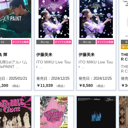
島 輝
伊藤美来
伊藤美来
TH
R C
島輝1stアルバム
ITO MIKU Live Tou
ITO MIKU Live Tou
ePAINT …
r …
r …
TH
R C
日：2025/01/21
発売日：2024/12/25
発売日：2024/12/25
発売日
,300
￥11,039
￥8,580
￥3
（税込）
（税込）
（税込）