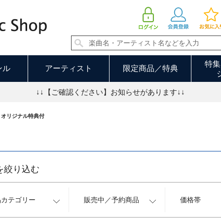
オリジナル特典付 並び順：発売日順 4／10ページ
特集
ンル
アーティスト
限定商品／特典
↓↓【ご確認ください】お知らせがあります↓↓
オリジナル特典付
を絞り込む
品カテゴリー
販売中／予約商品
価格帯