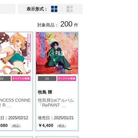
表示形式：
200
対象商品：
件
.
牧島 輝
INCESS CONNE
牧島輝1stアルバム
！R …
「RePAINT …
：2025/02/12
発売日：2025/01/21
,080
￥4,400
（税込）
（税込）