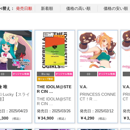
べ替え：
発売日順
新着順
価格の高い順
価格の安い順
倉 唯
THE IDOLM@STE
V.A.
V.A
R CIN …
☆Lucky【スライ
PRINCESS CONNE
PR
盤】
THE IDOLM@STE
CT！R …
CT
R CIN …
日：2025/04/23
発売日：2025/03/26
発売日：2025/02/12
発売日
,300
￥34,900
￥4,290
￥3
（税込）
（税込）
（税込）