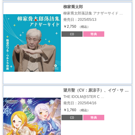
柳家喬太郎
柳家喬太郎落語集 アナザーサイド …
発売日：2025/05/13
￥2,750
（税込）
望月聖（CV：原涼子）、イヴ・サ …
THE IDOLM@STER C …
発売日：2025/04/16
￥1,760
（税込）