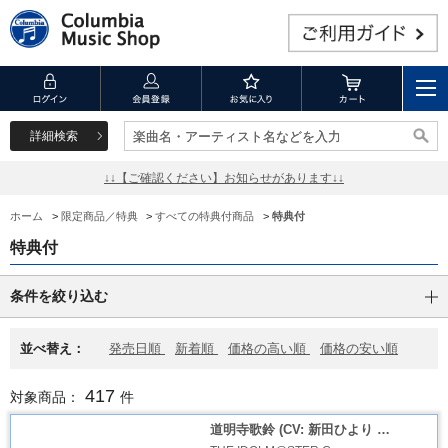
詳細検索
楽曲名・アーティスト名などを入力
楽曲名・アーティスト名などを入力
↓↓【ご確認ください】お知らせがあります↓↓
ホーム
>
限定商品／特典
>
すべての特典付商品
>
特典付
特典付
条件を絞り込む
並べ替え：
発売日順
新着順
価格の高い順
価格の安い順
417
対象商品：
件
道明寺歌鈴 (CV: 新田ひより …