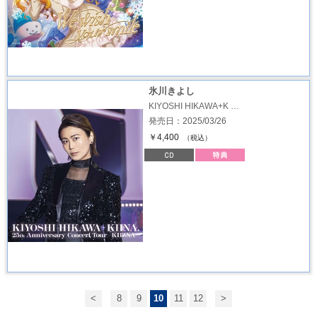
氷川きよし
KIYOSHI HIKAWA+K …
発売日：2025/03/26
￥4,400
（税込）
<
8
9
10
11
12
>