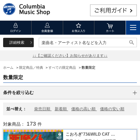
詳細検索
楽曲名・アーティスト名などを入力
楽曲名・アーティスト名などを入力
↓↓【ご確認ください】お知らせがあります↓↓
ホーム
>
限定商品／特典
>
すべての限定商品
>
数量限定
数量限定
条件を絞り込む
並べ替え：
発売日順
新着順
価格の高い順
価格の安い順
173
対象商品：
件
こおろぎ’73&WILD CAT …