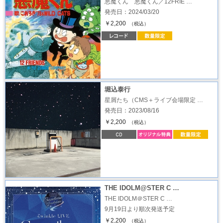
悪魔くん 悪魔くん／12FRIE …
発売日：2024/03/20
￥2,200
（税込）
堀込泰行
星屑たち（CMS＋ライブ会場限定 …
発売日：2023/08/16
￥2,200
（税込）
THE IDOLM@STER C …
THE IDOLM＠STER C …
9月19日より順次発送予定
￥2,200
（税込）