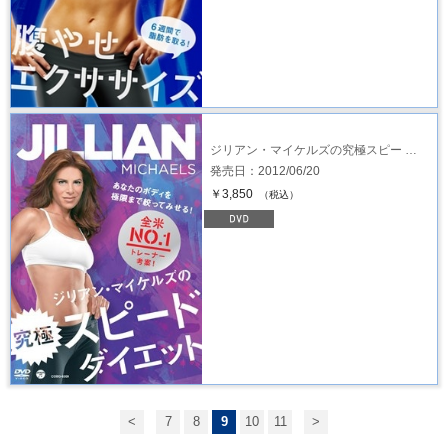
ジリアン・マイケルズの究極スピー …
発売日：2012/06/20
￥3,850
（税込）
<
7
8
9
10
11
>