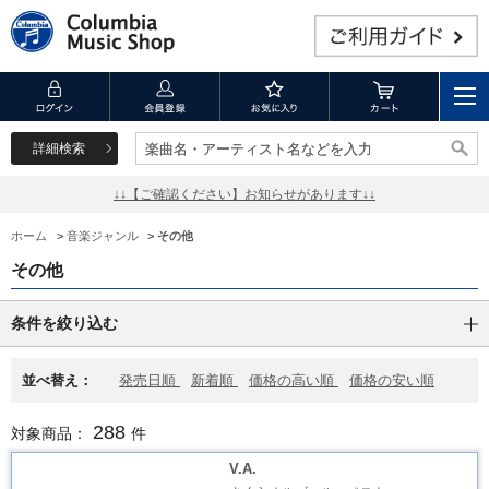
詳細検索
楽曲名・アーティスト名などを入力
楽曲名・アーティスト名などを入力
↓↓【ご確認ください】お知らせがあります↓↓
ホーム
>
音楽ジャンル
>
その他
その他
条件を絞り込む
並べ替え：
発売日順
新着順
価格の高い順
価格の安い順
288
対象商品：
件
V.A.