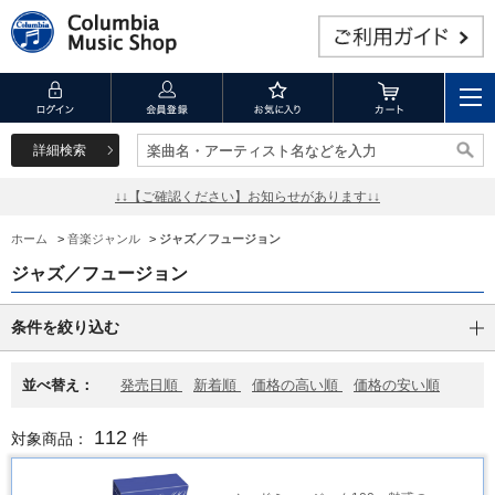
詳細検索
楽曲名・アーティスト名などを入力
楽曲名・アーティスト名などを入力
↓↓【ご確認ください】お知らせがあります↓↓
ホーム
>
音楽ジャンル
>
ジャズ／フュージョン
ジャズ／フュージョン
条件を絞り込む
並べ替え：
発売日順
新着順
価格の高い順
価格の安い順
112
対象商品：
件