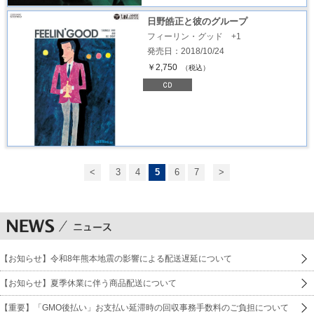
日野皓正と彼のグループ
フィーリン・グッド +1
発売日：2018/10/24
￥2,750
（税込）
<
3
4
5
6
7
>
【お知らせ】令和8年熊本地震の影響による配送遅延について
【お知らせ】夏季休業に伴う商品配送について
【重要】「GMO後払い」お支払い延滞時の回収事務手数料のご負担について