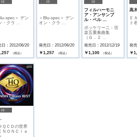
フィルハーモニ
高
ア・アンサンブ
lu-spec＞ デン
＜Blu-spec＞ デン
Ｅ
ル・ベル …
ン・クラ …
オン・クラ …
ト
ボッケリーニ：弦
楽五重奏曲集
（Ｇ．２ …
日：2012/06/20
発売日：2012/06/20
発売日：2012/12/19
発売日
,257
￥1,257
￥1,100
￥1
（税込）
（税込）
（税込）
.
ＨＱＣＤの世界
ＥＮＯＮＣｌａ
ｓ …