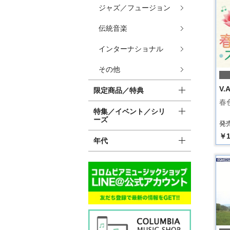
ジャズ／フュージョン
伝統音楽
インターナショナル
その他
V.A
限定商品／特典
春
特集／イベント／シリ
ーズ
発売
￥1
年代