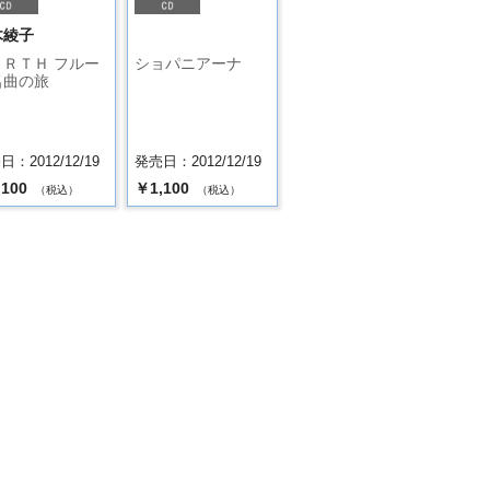
木綾子
ＡＲＴＨ フルー
ショパニアーナ
名曲の旅
：2012/12/19
発売日：2012/12/19
,100
￥1,100
（税込）
（税込）