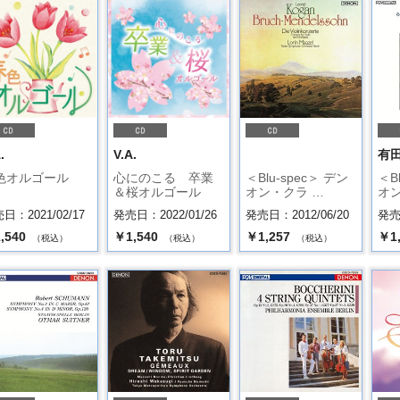
.
V.A.
有
色オルゴール
心にのこる 卒業
＜Blu-spec＞ デン
＜B
＆桜オルゴール
オン・クラ …
オン
日：2021/02/17
発売日：2022/01/26
発売日：2012/06/20
発売日
,540
￥1,540
￥1,257
￥1
（税込）
（税込）
（税込）