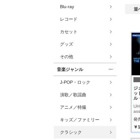
Blu-ray
並
レコード
カセット
グッズ
その他
音楽ジャンル
J-POP・ロック
ジ
ッ
演歌／歌謡曲
ル
UH
アニメ／特撮
ass
発売
キッズ／ファミリー
￥1
クラシック