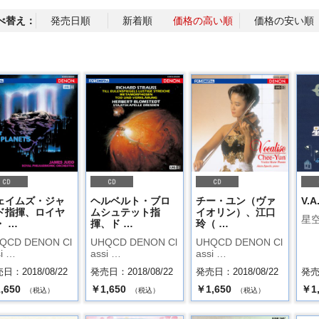
べ替え：
発売日順
新着順
価格の高い順
価格の安い順
ェイムズ・ジャ
ヘルベルト・ブロ
チー・ユン（ヴァ
V.A
ド指揮、ロイヤ
ムシュテット指
イオリン）、江口
星
・ …
揮、ド …
玲（ …
QCD DENON Cl
UHQCD DENON Cl
UHQCD DENON Cl
i …
assi …
assi …
日：2018/08/22
発売日：2018/08/22
発売日：2018/08/22
発売日
,650
￥1,650
￥1,650
￥1
（税込）
（税込）
（税込）