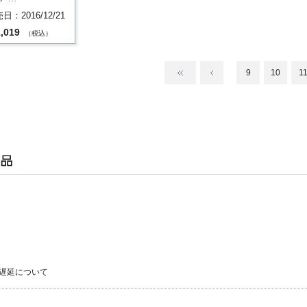
日：2016/12/21
,019
（税込）
9
10
1
遅延について