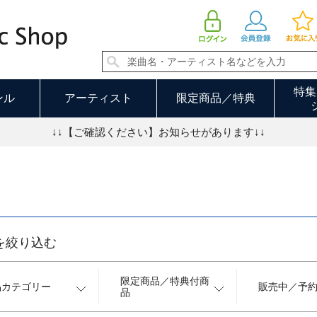
クラシック 並び順：価格の高い順 17／17ページ
特集
ンル
アーティスト
限定商品／特典
↓↓【ご確認ください】お知らせがあります↓↓
を絞り込む
限定商品／特典付商
品カテゴリー
販売中／予
品