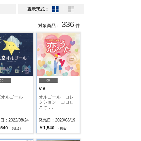
表示形式：
336
対象商品：
件
.
V.A.
空オルゴール
オルゴール・コレ
クション ココロ
とき …
：2022/08/24
発売日：2020/08/19
,540
￥1,540
（税込）
（税込）