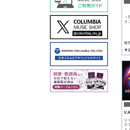
＜B
オ
発売
￥1
V.A
Ｕ
Ｄ
ｓ