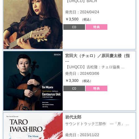
【UHQCD】BACH
発売日：2024/04/24
￥3,500
（税込）
宮田大（チェロ）／原田慶太楼（指
…
【UHQCD】吉松隆：チェロ協奏 …
発売日：2024/03/06
￥3,300
（税込）
岩代太郎
サウンドトラック三部作 ―「月」 …
発売日：2023/11/22