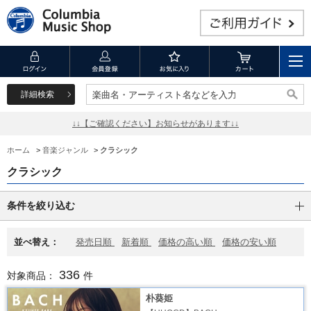
詳細検索
楽曲名・アーティスト名などを入力
楽曲名・アーティスト名などを入力
↓↓【ご確認ください】お知らせがあります↓↓
ホーム
>
音楽ジャンル
>
クラシック
クラシック
条件を絞り込む
並べ替え：
発売日順
新着順
価格の高い順
価格の安い順
336
対象商品：
件
朴葵姫