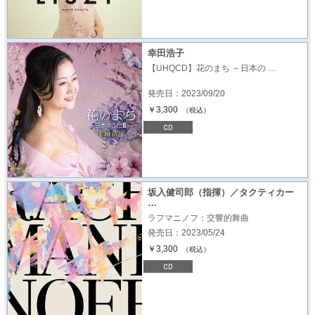
幸田浩子
【UHQCD】花のまち ～日本の …
発売日：2023/09/20
￥3,300
（税込）
坂入健司郎（指揮）／タクティカー
…
ラフマニノフ：交響的舞曲
発売日：2023/05/24
￥3,300
（税込）