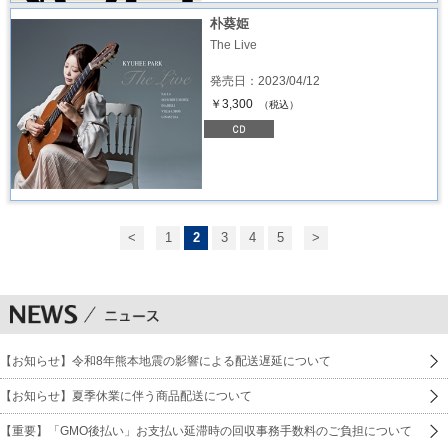
朴葵姫
The Live
発売日：2023/04/12
￥3,300
（税込）
<
1
2
3
4
5
>
【お知らせ】令和8年熊本地震の影響による配送遅延について
【お知らせ】夏季休業に伴う商品配送について
【重要】「GMO後払い」お支払い延滞時の回収事務手数料のご負担について