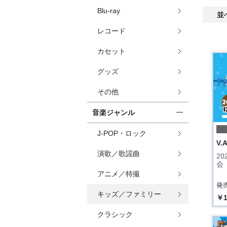
Blu-ray
並
レコード
カセット
グッズ
その他
音楽ジャンル
J-POP・ロック
V.A
演歌／歌謡曲
2
会
アニメ／特撮
発売
キッズ／ファミリー
￥1
クラシック