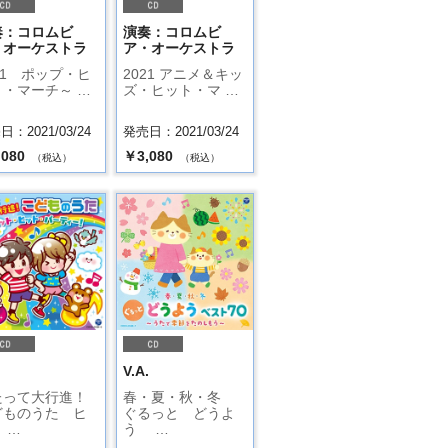
奏：コロムビ
演奏：コロムビ
・オーケストラ
ア・オーケストラ
21 ポップ・ヒ
2021 アニメ＆キッ
ト・マーチ～ …
ズ・ヒット・マ …
：2021/03/24
発売日：2021/03/24
,080
￥3,080
（税込）
（税込）
.
V.A.
たって大行進！
春・夏・秋・冬
どものうた ヒ
ぐるっと どうよ
 …
う …