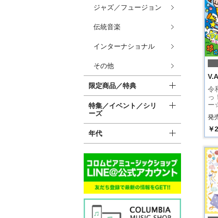
ジャズ／フュージョン
伝統音楽
インターナショナル
その他
V.A
限定商品／特典
令
っ
ー
特集／イベント／シリ
ーズ
発売
￥2
年代