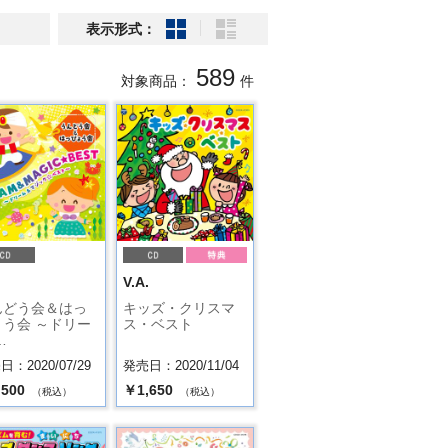
表示形式：
589
対象商品：
件
.
V.A.
んどう会＆はっ
キッズ・クリスマ
ょう会 ～ドリー
ス・ベスト
…
：2020/07/29
発売日：2020/11/04
,500
￥1,650
（税込）
（税込）