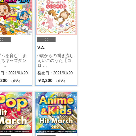
.
V.A.
ズムを育む！ま
0歳からの聞き流し
にちキッズダン
えいごのうた【コ
 …
ロ …
：2021/01/20
発売日：2021/01/20
,200
￥2,200
（税込）
（税込）