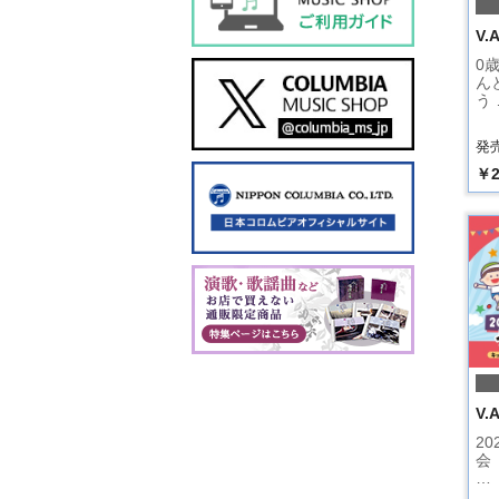
V.A
0
ん
う 
発売
￥2
V.A
2
会
…