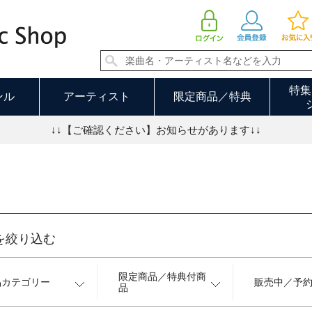
キッズ／ファミリー 並び順：新着順 25／30ページ
特集
ンル
アーティスト
限定商品／特典
↓↓【ご確認ください】お知らせがあります↓↓
を絞り込む
限定商品／特典付商
品カテゴリー
販売中／予
品