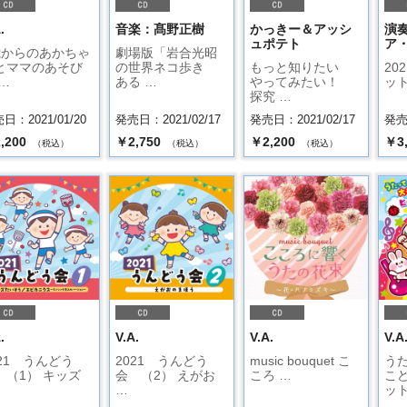
.
音楽：髙野正樹
かっきー＆アッシ
演
ュポテト
ア
歳からのあかちゃ
劇場版「岩合光昭
とママのあそび
の世界ネコ歩き
もっと知りたい
20
…
ある …
やってみたい！
ッ
探究 …
日：2021/01/20
発売日：2021/02/17
発売日：2021/02/17
発売日
,200
￥2,750
￥2,200
￥3
（税込）
（税込）
（税込）
.
V.A.
V.A.
V.A
021 うんどう
2021 うんどう
music bouquet こ
う
 （1） キッズ
会 （2） えがお
ころ …
こ
…
ット