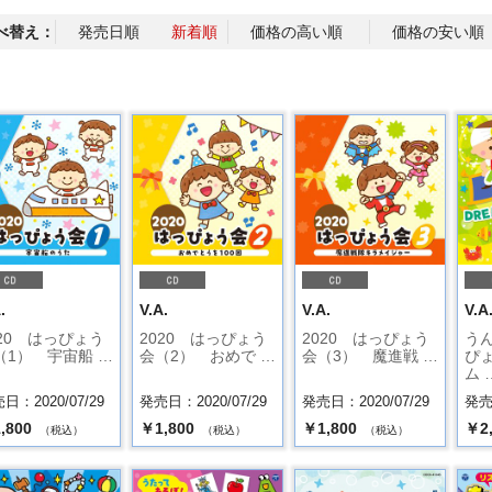
べ替え：
発売日順
新着順
価格の高い順
価格の安い順
.
V.A.
V.A.
V.A
020 はっぴょう
2020 はっぴょう
2020 はっぴょう
う
（1） 宇宙船 …
会（2） おめで …
会（3） 魔進戦 …
ぴ
ム 
日：2020/07/29
発売日：2020/07/29
発売日：2020/07/29
発売日
,800
￥1,800
￥1,800
￥2
（税込）
（税込）
（税込）