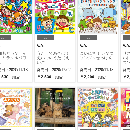
.
V.A.
V.A.
V.A
和もどっかーん
うたってあそぼ！
まいにち せいかつ
リ
！ミラクルパワ
えいごのうた（え
ソング～せっけん
い
☆ …
いご …
…
スソ
日：2020/11/18
発売日：2020/12/02
発売日：2020/11/18
発売日
,530
￥2,530
￥2,200
￥2
（税込）
（税込）
（税込）