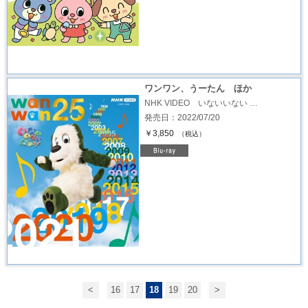
ワンワン、うーたん ほか
NHK VIDEO いないいない …
発売日：2022/07/20
￥3,850
（税込）
<
16
17
18
19
20
>