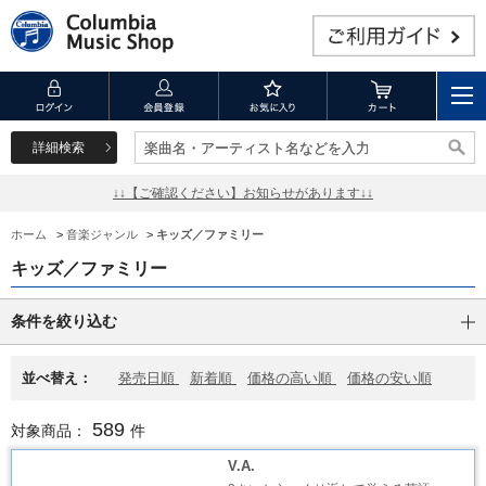
詳細検索
楽曲名・アーティスト名などを入力
楽曲名・アーティスト名などを入力
↓↓【ご確認ください】お知らせがあります↓↓
ホーム
>
音楽ジャンル
>
キッズ／ファミリー
キッズ／ファミリー
条件を絞り込む
並べ替え：
発売日順
新着順
価格の高い順
価格の安い順
589
対象商品：
件
V.A.