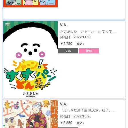
V.A.
シナぷしゅ ジャーン！と すくす …
発売日：2022/11/23
￥2,750
（税込）
V.A.
『ふしぎ駄菓子屋 銭天堂』紅子、 …
発売日：2022/10/26
￥3,850
（税込）