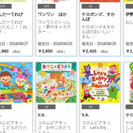
んだーてれび
ワンワン ほか
ケロポンズ、すか
伊
んぽ
んだーてれび
ワンワンといっし
お
ったんこ！！ね
ょ！夢のキャラク
ケロポンズ＆すか
ざ …
ター …
んぽのおいしい・
まん …
日：2018/06/27
発売日：2018/06/20
発売日：2018/06/20
発売日
,980
￥3,850
￥2,420
￥1
（税込）
（税込）
（税込）
.
V.A.
V.A.
ケ
ロムビアキッ
コロムビアキッ
コロムビアキッ
ケ
 こどものうた
ズ おやこのどう
ズ Let's Enj …
し
べる …
よう～ …
し 