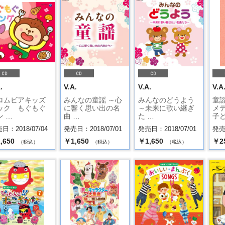
.
V.A.
V.A.
V.A
ロムビアキッズ
みんなの童謡 ～心
みんなのどうよう
童
ック もぐもぐ
に響く思い出の名
～未来に歌い継ぎ
メ
ン …
曲 …
た …
子ど
日：2018/07/04
発売日：2018/07/01
発売日：2018/07/01
発売日
,650
￥1,650
￥1,650
￥2
（税込）
（税込）
（税込）