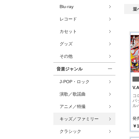
Blu-ray
並
レコード
カセット
グッズ
その他
音楽ジャンル
J-POP・ロック
V.A
演歌／歌謡曲
コ
パ
ル
アニメ／特撮
発売
キッズ／ファミリー
￥1
クラシック