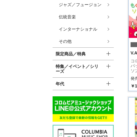
ジャズ／フュージョン
伝統音楽
インターナショナル
その他
V.A
限定商品／特典
コ
パ
特集／イベント／シリ
ソ
ーズ
発売
年代
￥1