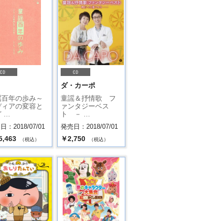
.
ダ・カーポ
謡百年の歩み～
童謡＆抒情歌 フ
ディアの変容と
ァンタジーベス
 …
ト － …
：2018/07/01
発売日：2018/07/01
5,463
￥2,750
（税込）
（税込）