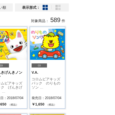
い順
表示形式：
589
対象商品：
件
んきげんきノン
V.A.
ン
コロムビアキッズ
ロムビアキッズ
パック のりもの
ック げんきげ
ソン …
 …
：2018/07/04
発売日：2018/07/04
,650
￥1,650
（税込）
（税込）