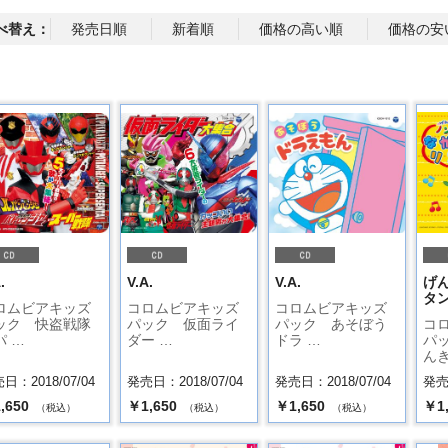
べ替え：
発売日順
新着順
価格の高い順
価格の安
.
V.A.
V.A.
げ
タ
ロムビアキッズ
コロムビアキッズ
コロムビアキッズ
ック 快盗戦隊
パック 仮面ライ
パック あそぼう
コ
パ …
ダー …
ドラ …
パ
んき
日：2018/07/04
発売日：2018/07/04
発売日：2018/07/04
発売日
,650
￥1,650
￥1,650
￥1
（税込）
（税込）
（税込）