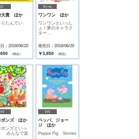
勢大貴 ほか
ワンワン ほか
しりたんてい
ワンワンといっし
ょ！夢のキャラク
ター …
：2018/06/20
発売日：2018/06/20
,650
￥3,850
（税込）
（税込）
ロポンズ ほか
ペッパ、ジョー
ジ ほか
ロポンズといっ
ょ みんなで楽
Peppa Pig Stories
…
…