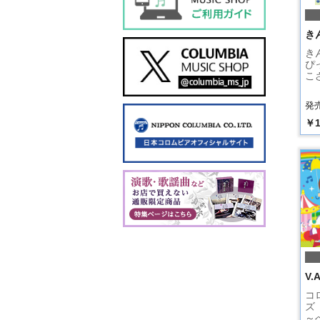
き
き
ぴ
こ
発売
￥1
V.A
コ
ズ
～