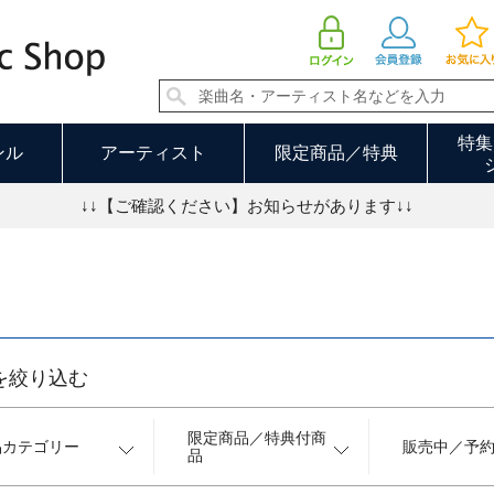
キッズ／ファミリー 17／30ページ
特集
ンル
アーティスト
限定商品／特典
↓↓【ご確認ください】お知らせがあります↓↓
を絞り込む
限定商品／特典付商
品カテゴリー
販売中／予
品