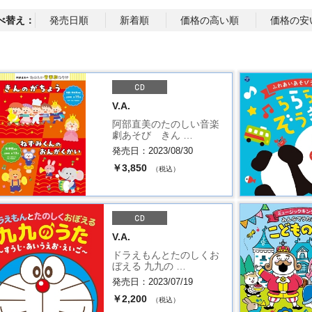
べ替え：
発売日順
新着順
価格の高い順
価格の安
V.A.
阿部直美のたのしい音楽
劇あそび きん …
発売日：2023/08/30
￥3,850
（税込）
V.A.
ドラえもんとたのしくお
ぼえる 九九の …
発売日：2023/07/19
￥2,200
（税込）