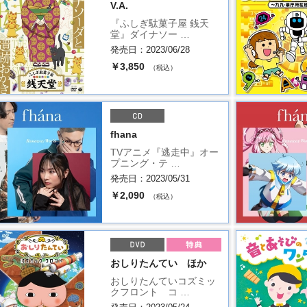
V.A.
『ふしぎ駄菓子屋 銭天
堂』ダイナソー …
発売日：2023/06/28
￥3,850
（税込）
fhana
TVアニメ『逃走中』オー
プニング・テ …
発売日：2023/05/31
￥2,090
（税込）
おしりたんてい ほか
おしりたんていコズミッ
クフロント コ …