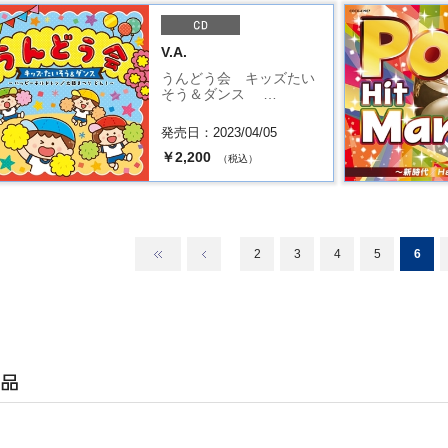
V.A.
うんどう会 キッズたい
そう＆ダンス …
発売日：2023/04/05
￥2,200
（税込）
2
3
4
5
6