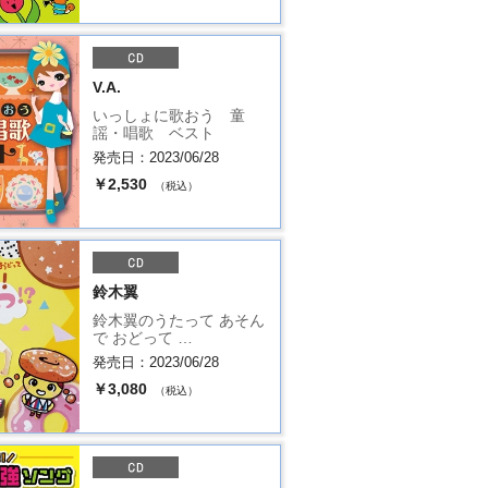
V.A.
いっしょに歌おう 童
謡・唱歌 ベスト
発売日：2023/06/28
￥2,530
（税込）
鈴木翼
鈴木翼のうたって あそん
で おどって …
発売日：2023/06/28
￥3,080
（税込）