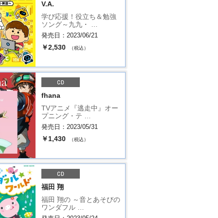
V.A.
学び応援！役立ち＆勉強
ソング～九九・ …
発売日：2023/06/21
￥2,530
（税込）
fhana
TVアニメ『逃走中』オー
プニング・テ …
発売日：2023/05/31
￥1,430
（税込）
福田 翔
福田 翔の ～音とあそびの
ワンダフル …