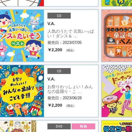
V.A.
人気のうたで 元気いっぱ
い！ダンス＆ …
発売日：2023/07/05
￥2,200
（税込）
V.A.
お祭りわっしょい！みん
なの盆踊り・こ …
発売日：2023/06/28
￥2,200
（税込）