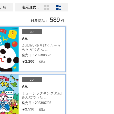
い順
表示形式：
589
対象商品：
件
V.A.
ふれあいあそびうた～ら
らら ぞうきん …
発売日：2023/08/23
￥2,200
（税込）
V.A.
ミュージックキングダム♪
みんなでうた …
発売日：2023/07/05
￥2,530
（税込）