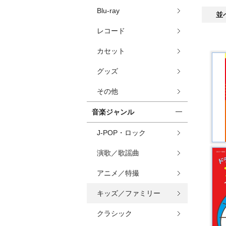
Blu-ray
並
レコード
カセット
グッズ
その他
音楽ジャンル
J-POP・ロック
演歌／歌謡曲
アニメ／特撮
キッズ／ファミリー
クラシック