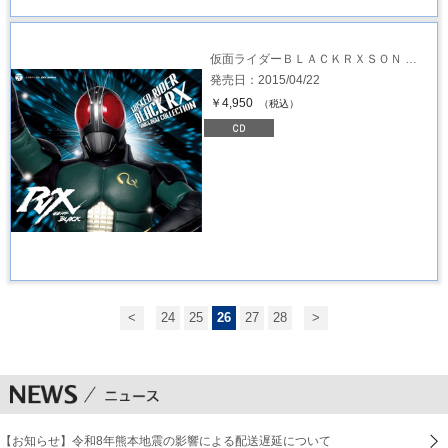
仮面ライダーＢＬＡＣＫＲＸＳＯＮ …
発売日：2015/04/22
￥4,950
（税込）
<
24
25
26
27
28
>
【お知らせ】令和8年熊本地震の影響による配送遅延について