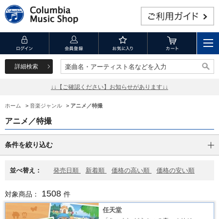
詳細検索
楽曲名・アーティスト名などを入力
楽曲名・アーティスト名などを入力
↓↓【ご確認ください】お知らせがあります↓↓
ホーム
>
音楽ジャンル
>
アニメ／特撮
アニメ／特撮
条件を絞り込む
並べ替え：
発売日順
新着順
価格の高い順
価格の安い順
1508
対象商品：
件
任天堂