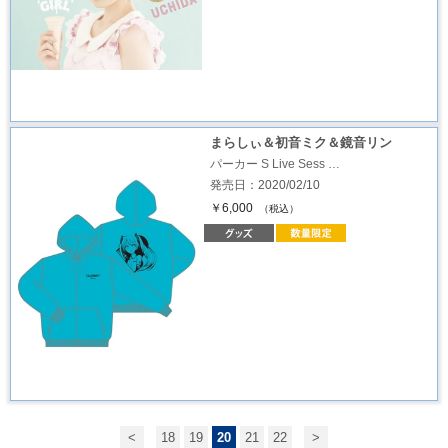
まらしぃ＆初音ミク＆鏡音リン
パーカー S Live Sess …
発売日：2020/02/10
￥6,000
（税込）
<
18
19
20
21
22
>