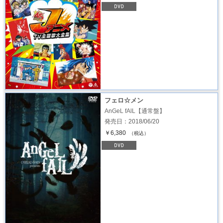
フェロ☆メン
AnGeL fAlL【通常盤】
発売日：2018/06/20
￥6,380
（税込）