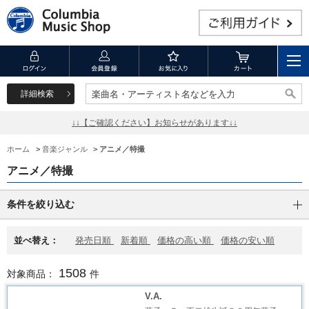
詳細検索
楽曲名・アーティスト名などを入力
楽曲名・アーティスト名などを入力
↓↓【ご確認ください】お知らせがあります↓↓
ホーム
>
音楽ジャンル
>
アニメ／特撮
アニメ／特撮
条件を絞り込む
並べ替え：
発売日順
新着順
価格の高い順
価格の安い順
1508
対象商品：
件
V.A.