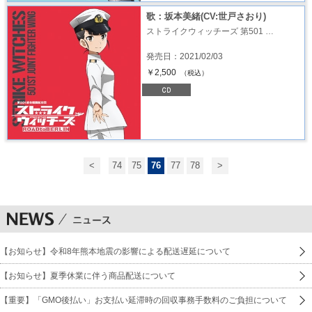
歌：坂本美緒(CV:世戸さおり)
ストライクウィッチーズ 第501 …
発売日：2021/02/03
￥2,500
（税込）
<
74
75
76
77
78
>
【お知らせ】令和8年熊本地震の影響による配送遅延について
【お知らせ】夏季休業に伴う商品配送について
【重要】「GMO後払い」お支払い延滞時の回収事務手数料のご負担について