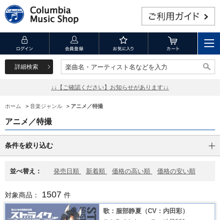
詳細検索
楽曲名・アーティスト名などを入力
楽曲名・アーティスト名などを入力
↓↓【ご確認ください】お知らせがあります↓↓
ホーム
>
音楽ジャンル
>
アニメ／特撮
アニメ／特撮
条件を絞り込む
並べ替え：
発売日順
新着順
価格の高い順
価格の安い順
1507
対象商品：
件
歌：服部静夏（CV：内田彩）