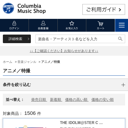
詳細検索
楽曲名・アーティスト名などを入力
楽曲名・アーティスト名などを入力
↓↓【ご確認ください】お知らせがあります↓↓
ホーム
>
音楽ジャンル
>
アニメ／特撮
アニメ／特撮
条件を絞り込む
並べ替え：
発売日順
新着順
価格の高い順
価格の安い順
1506
対象商品：
件
THE IDOLM@STER C …