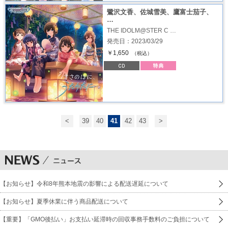
鷺沢文香、佐城雪美、鷹富士茄子、
…
THE IDOLM@STER C …
発売日：2023/03/29
￥1,650
（税込）
<
39
40
41
42
43
>
【お知らせ】令和8年熊本地震の影響による配送遅延について
【お知らせ】夏季休業に伴う商品配送について
【重要】「GMO後払い」お支払い延滞時の回収事務手数料のご負担について