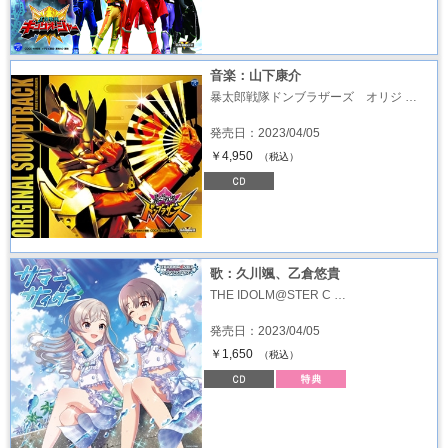
音楽：山下康介
暴太郎戦隊ドンブラザーズ オリジ …
発売日：2023/04/05
￥4,950
（税込）
歌：久川颯、乙倉悠貴
THE IDOLM@STER C …
発売日：2023/04/05
￥1,650
（税込）