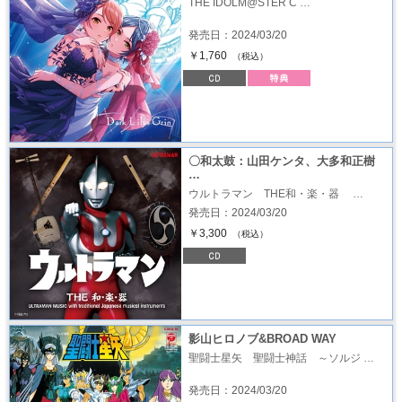
THE IDOLM@STER C …
発売日：2024/03/20
￥1,760
（税込）
〇和太鼓：山田ケンタ、大多和正樹
…
ウルトラマン THE和・楽・器 …
発売日：2024/03/20
￥3,300
（税込）
影山ヒロノブ&BROAD WAY
聖闘士星矢 聖闘士神話 ～ソルジ …
発売日：2024/03/20