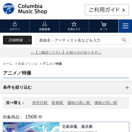
詳細検索
楽曲名・アーティスト名などを入力
楽曲名・アーティスト名などを入力
↓↓【ご確認ください】お知らせがあります↓↓
ホーム
>
音楽ジャンル
>
アニメ／特撮
アニメ／特撮
条件を絞り込む
並べ替え：
発売日順
新着順
価格の高い順
価格の安い順
1508
対象商品：
件
北条加蓮、速水奏