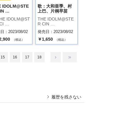
E IDOLM@STE
歌：大和亜季、村
IN …
上巴、片桐早苗
HE IDOLM@ST
THE IDOLM@STE
CI …
R CIN …
：2023/08/02
発売日：2023/08/02
2,900
￥1,650
（税込）
（税込）
15
16
17
18
履歴を残さない