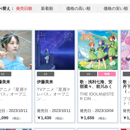
べ替え：
発売日順
新着順
価格の高い順
価格の安い順
藤美来
伊藤美来
歌：浅利七海、安
歌
部菜々、前川みく
丹
Vアニメ『星屑テ
TVアニメ『星屑テ
（ 
パス』オープニ
レパス』オープニ
THE IDOLM@STE
…
ン …
R CIN …
プ
ト！
日：2023/10/11
発売日：2023/10/11
発売日：2023/10/04
発売日
,090
￥1,430
￥1,650
￥1
（税込）
（税込）
（税込）