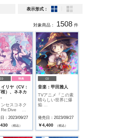
表示形式：
1508
対象商品：
件
：イリヤ（CV：
音楽：甲田雅人
下桜）、ネネカ
TVアニメ『この素
…
晴らしい世界に爆
リンセスコネク
焔 …
Re:Dive …
：2023/09/27
発売日：2023/09/27
,430
￥4,400
（税込）
（税込）