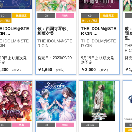
E IDOLM@STE
歌：西園寺琴歌、
THE IDOLM@STE
歌
CIN …
相葉夕美
R CIN …
間
里、
E IDOLM＠STE
THE IDOLM@STE
THE IDOLM@STE
CIN …
R CIN …
R CIN …
TH
R C
月19日より順次発
発売日：2023/09/20
9月19日より順次発
発売日
予定
送予定
,200
￥1,650
￥3,000
￥1
（税込）
（税込）
（税込）