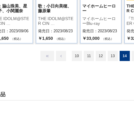
：脇山珠美、星
歌：小日向美穂、
マイホームヒーロ
TH
子、小関麗奈
藤原肇
ー
R C
E IDOLM@STE
THE IDOLM@STE
マイホームヒーロ
『T
CIN …
R CIN …
ーBlu-ray
ER 
日：2023/09/06
発売日：2023/08/23
発売日：2023/08/23
発売日
,650
￥1,650
￥33,000
￥3
（税込）
（税込）
（税込）
10
11
12
13
14