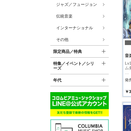
ジャズ／フュージョン
伝統音楽
インターナショナル
その他
限定商品／特典
音
L
特集／イベント／シリ
ム
ーズ
…
年代
発売
￥3