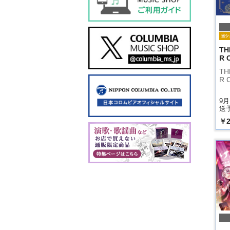
TH
R 
TH
R 
9
送
￥2