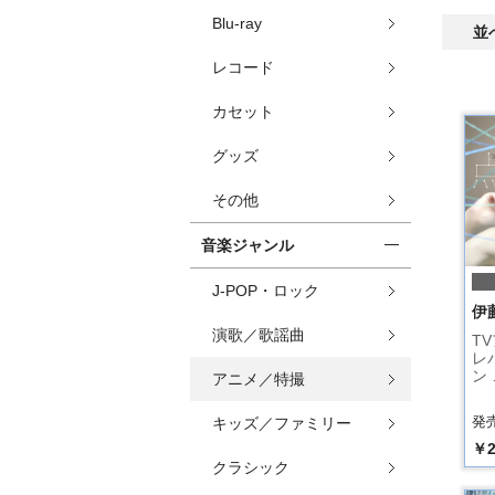
Blu-ray
並
レコード
カセット
グッズ
その他
音楽ジャンル
J-POP・ロック
伊
演歌／歌謡曲
T
レ
ン 
アニメ／特撮
発売
キッズ／ファミリー
￥2
クラシック