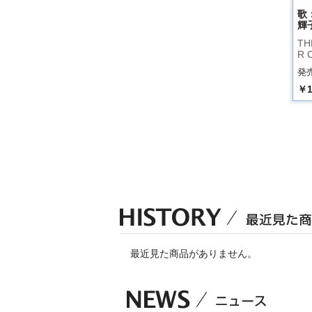
歌
輝
TH
R 
発売
￥1
最近見た商品がありません。