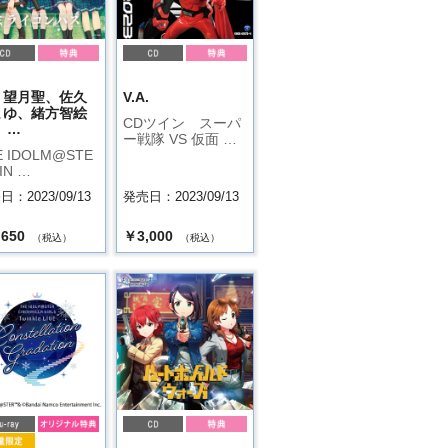
：望月聖、佐久
V.A.
まゆ、緒方智絵
CDツイン スーパ
 …
ー戦隊 VS 仮面 …
E IDOLM@STE
IN …
：2023/09/13
発売日：2023/09/13
,650
￥3,000
（税込）
（税込）