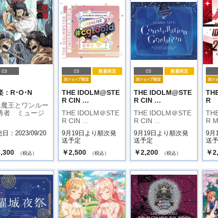
楽：R･O･N
THE IDOLM@STE
THE IDOLM@STE
TH
R CIN …
R CIN …
R
v1魔王とワンルー
勇者 ミュージ
THE IDOLM＠STE
THE IDOLM＠STE
TH
R CIN …
R CIN …
R 
日：2023/09/20
9月19日より順次発
9月19日より順次発
9月
送予定
送予定
送
,300
￥2,500
￥2,200
￥2
（税込）
（税込）
（税込）