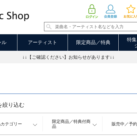
アニメ／特撮 並び順：発売日順 14／76ページ
特集
ンル
アーティスト
限定商品／特典
↓↓【ご確認ください】お知らせがあります↓↓
を絞り込む
限定商品／特典付商
品カテゴリー
販売中／予
品