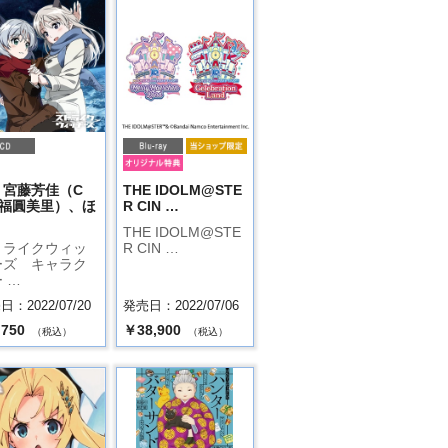
：宮藤芳佳（C
THE IDOLM@STE
：福圓美里）、ほ
R CIN …
THE IDOLM@STE
トライクウィッ
R CIN …
ーズ キャラク
 …
：2022/07/20
発売日：2022/07/06
,750
￥38,900
（税込）
（税込）