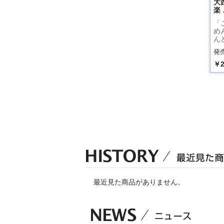
大
楽 
「
め
ん
発売
￥2
最近見た商品がありません。