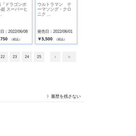
画『ドラゴンボ
ウルトラマン テ
ル超 スーパーヒ
ーマソング・クロ
…
ニク …
：2022/06/08
発売日：2022/06/01
,750
￥5,500
（税込）
（税込）
22
23
24
25
履歴を残さない