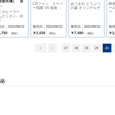
西亜玖璃） 音
CDツイン スーパ
あつまれ どうぶつ
映
…
ー戦隊 VS 仮面 …
の森 オリジナルサ
ー
このヒーラー、
…
ー 
んどくさい」め
ど …
日：2022/06/22
発売日：2022/06/22
発売日：2022/06/22
発売日
,750
￥2,530
￥7,480
￥2
（税込）
（税込）
（税込）
17
18
19
20
21