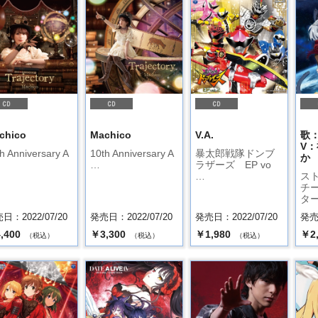
chico
Machico
V.A.
歌
V
h Anniversary A
10th Anniversary A
暴太郎戦隊ドンブ
か
…
ラザーズ EP vo
…
ス
チ
ター
日：2022/07/20
発売日：2022/07/20
発売日：2022/07/20
発売日
,400
￥3,300
￥1,980
￥2
（税込）
（税込）
（税込）