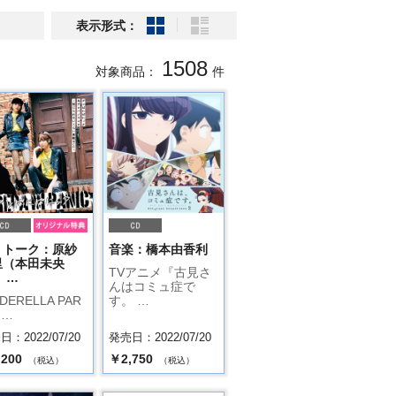
表示形式：
1508
対象商品：
件
・トーク：原紗
音楽：橋本由香利
里（本田未央
TVアニメ『古見さ
 …
んはコミュ症で
DERELLA PAR
す。 …
 …
：2022/07/20
発売日：2022/07/20
,200
￥2,750
（税込）
（税込）