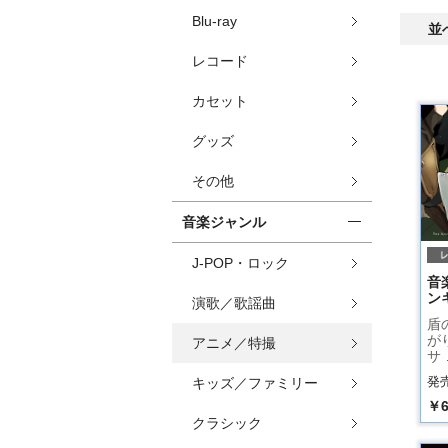
Blu-ray
並
レコード
カセット
グッズ
その他
音楽ジャンル
J-POP・ロック
音
ンキ
演歌／歌謡曲
盾
が
アニメ／特撮
サ 
発売
キッズ／ファミリー
￥6
クラシック