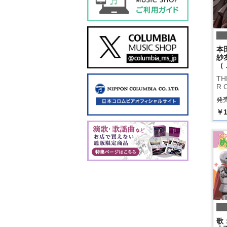
本
紗
（ 
TH
R 
発売
￥1
歌