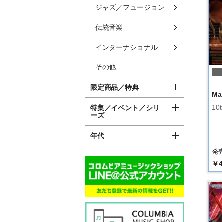
ジャズ／フュージョン
伝統音楽
インターナショナル
その他
限定商品／特典
Ma
10t
特集／イベント／シリ
…
ーズ
年代
発売
￥4