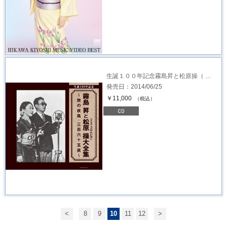
生誕１００年記念霧島昇と松原操（ …
発売日：2014/06/25
￥11,000
（税込）
<
8
9
10
11
12
>