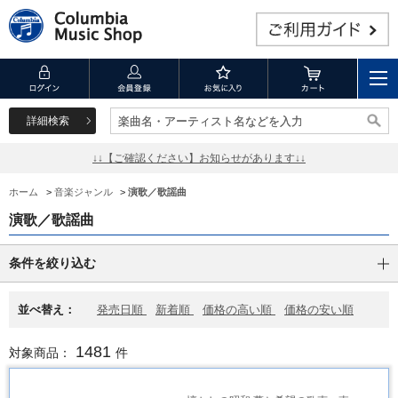
詳細検索
楽曲名・アーティスト名などを入力
楽曲名・アーティスト名などを入力
↓↓【ご確認ください】お知らせがあります↓↓
ホーム
>
音楽ジャンル
>
演歌／歌謡曲
演歌／歌謡曲
条件を絞り込む
並べ替え：
発売日順
新着順
価格の高い順
価格の安い順
1481
対象商品：
件