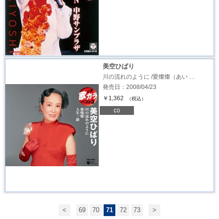
美空ひばり
川の流れのように /愛燦燦（あい …
発売日：2008/04/23
￥1,362
（税込）
<
69
70
71
72
73
>