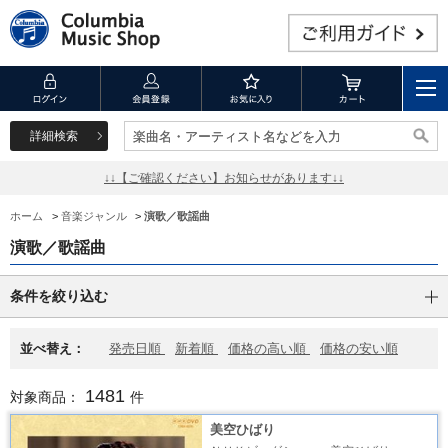
詳細検索
楽曲名・アーティスト名などを入力
楽曲名・アーティスト名などを入力
↓↓【ご確認ください】お知らせがあります↓↓
ホーム
>
音楽ジャンル
>
演歌／歌謡曲
演歌／歌謡曲
条件を絞り込む
並べ替え：
発売日順
新着順
価格の高い順
価格の安い順
1481
対象商品：
件
美空ひばり