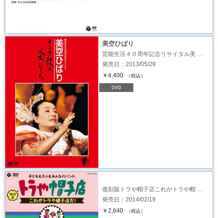
美空ひばり
芸能生活４０周年記念リサイタル美 …
発売日：2013/05/29
￥4,400
（税込）
復刻版トラや帽子店これがトラや帽 …
発売日：2014/02/19
￥2,640
（税込）