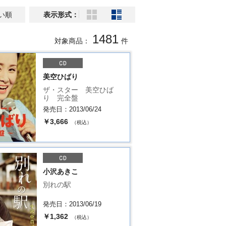
い順
表示形式：
1481
対象商品：
件
美空ひばり
ザ・スター 美空ひば
り 完全盤
発売日：2013/06/24
￥3,666
（税込）
小沢あきこ
別れの駅
発売日：2013/06/19
￥1,362
（税込）