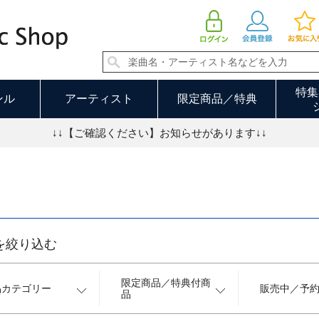
演歌／歌謡曲 66／75ページ
特集
ンル
アーティスト
限定商品／特典
↓↓【ご確認ください】お知らせがあります↓↓
を絞り込む
限定商品／特典付商
品カテゴリー
販売中／予
品