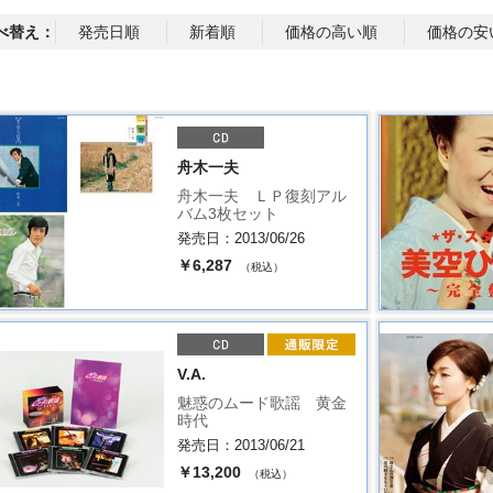
べ替え：
発売日順
新着順
価格の高い順
価格の安
舟木一夫
舟木一夫 ＬＰ復刻アル
バム3枚セット
発売日：2013/06/26
￥6,287
（税込）
V.A.
魅惑のムード歌謡 黄金
時代
発売日：2013/06/21
￥13,200
（税込）