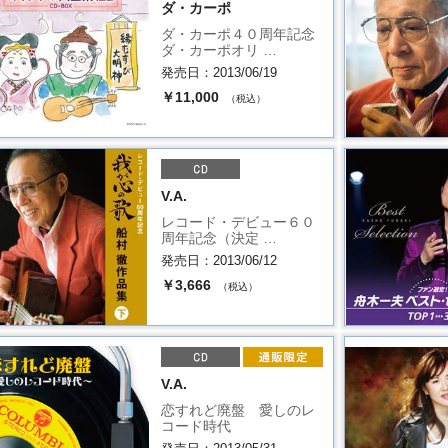
ダ・カーポ
ダ・カーポ４０周年記念
ダ・カーポオリ …
発売日：2013/06/19
￥11,000
（税込）
V.A.
レコード・デビュー６０
周年記念（決定 …
発売日：2013/06/12
￥3,666
（税込）
V.A.
恋すれど廃盤 愛しのレ
コード時代