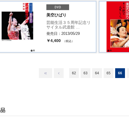
美空ひばり
芸能生活３５周年記念リ
サイタル武道館 …
発売日：2013/05/29
￥4,400
（税込）
62
63
64
65
66