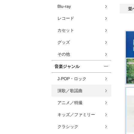
Blu-ray
並
レコード
カセット
グッズ
その他
音楽ジャンル
J-POP・ロック
演歌／歌謡曲
アニメ／特撮
キッズ／ファミリー
クラシック