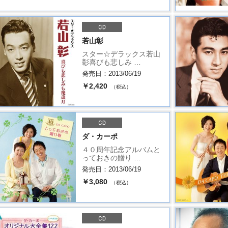
若山彰
スター☆デラックス若山
彰喜びも悲しみ …
発売日：2013/06/19
￥2,420
（税込）
ダ・カーポ
４０周年記念アルバムと
っておきの贈り …
発売日：2013/06/19
￥3,080
（税込）