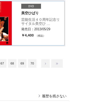
美空ひばり
芸能生活４０周年記念リ
サイタル美空ひ …
発売日：2013/05/29
￥4,400
（税込）
67
68
69
70
履歴を残さない