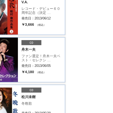
V.A.
レコード・デビュー６０
周年記念（決定 …
発売日：2013/06/12
￥3,666
（税込）
舟木一夫
ファン選定！舟木一夫ベ
スト・セレクシ …
発売日：2013/06/05
￥4,180
（税込）
松川未樹
冬晩歌