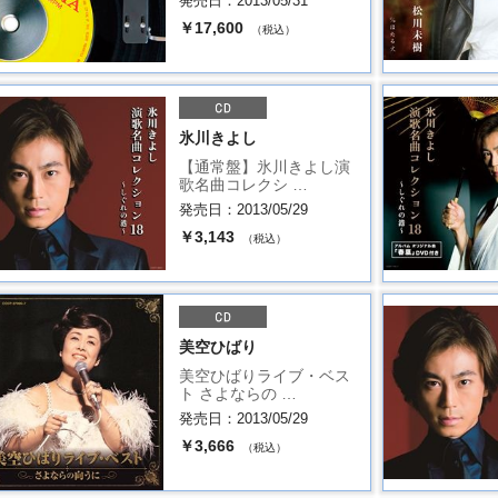
発売日：2013/05/31
￥17,600
（税込）
氷川きよし
【通常盤】氷川きよし演
歌名曲コレクシ …
発売日：2013/05/29
￥3,143
（税込）
美空ひばり
美空ひばりライブ・ベス
ト さよならの …
発売日：2013/05/29
￥3,666
（税込）