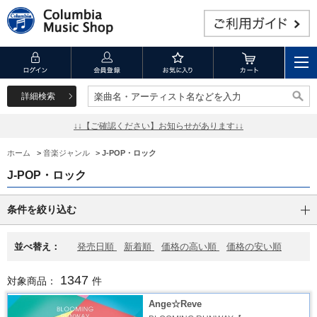
詳細検索
楽曲名・アーティスト名などを入力
楽曲名・アーティスト名などを入力
↓↓【ご確認ください】お知らせがあります↓↓
ホーム
>
音楽ジャンル
>
J-POP・ロック
J-POP・ロック
条件を絞り込む
並べ替え：
発売日順
新着順
価格の高い順
価格の安い順
1347
対象商品：
件
Ange☆Reve