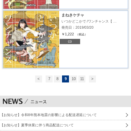
まねきケチャ
いつかどこかで /ワンチャンス【 …
発売日：2019/03/20
￥1,222
（税込）
<
7
8
9
10
11
>
【お知らせ】令和8年熊本地震の影響による配送遅延について
【お知らせ】夏季休業に伴う商品配送について