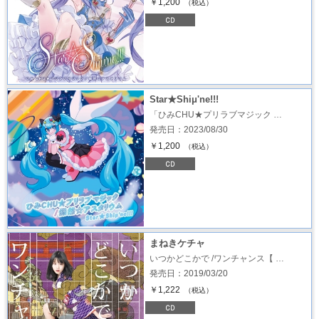
￥1,200
（税込）
Star★Shiμ'ne!!!
「ひみCHU★プリラブマジック …
発売日：2023/08/30
￥1,200
（税込）
まねきケチャ
いつかどこかで /ワンチャンス【 …
発売日：2019/03/20
￥1,222
（税込）