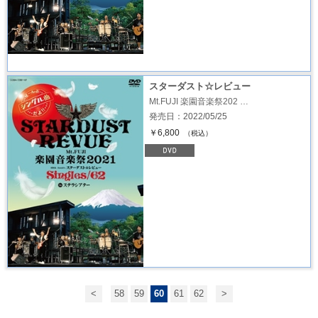
スターダスト☆レビュー
Mt.FUJI 楽園音楽祭202 …
発売日：2022/05/25
￥6,800
（税込）
<
58
59
60
61
62
>