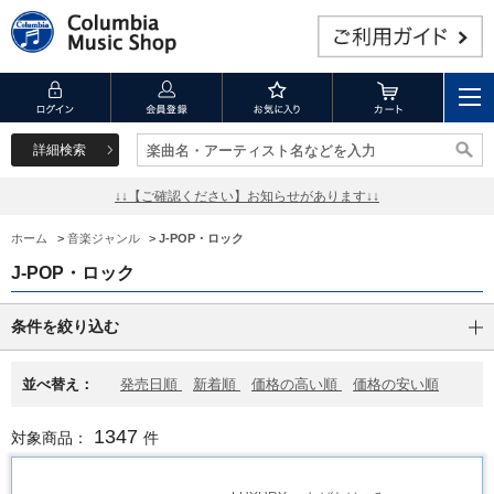
詳細検索
楽曲名・アーティスト名などを入力
楽曲名・アーティスト名などを入力
↓↓【ご確認ください】お知らせがあります↓↓
ホーム
>
音楽ジャンル
>
J-POP・ロック
J-POP・ロック
条件を絞り込む
並べ替え：
発売日順
新着順
価格の高い順
価格の安い順
1347
対象商品：
件