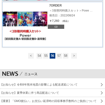
7ORDER
＜3形態同時購入セット＞Powe …
発売日：2022/08/24
￥7,260
（税込）
<
54
55
56
57
58
>
【お知らせ】令和8年熊本地震の影響による配送遅延について
【お知らせ】夏季休業に伴う商品配送について
【重要】「GMO後払い」お支払い延滞時の回収事務手数料のご負担について