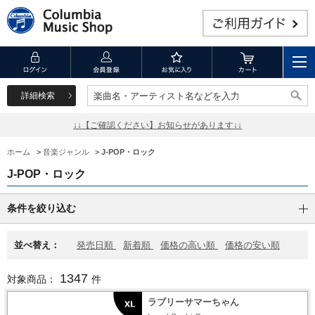
詳細検索
楽曲名・アーティスト名などを入力
楽曲名・アーティスト名などを入力
↓↓【ご確認ください】お知らせがあります↓↓
ホーム
>
音楽ジャンル
>
J-POP・ロック
J-POP・ロック
条件を絞り込む
並べ替え：
発売日順
新着順
価格の高い順
価格の安い順
1347
対象商品：
件
ラブリーサマーちゃん